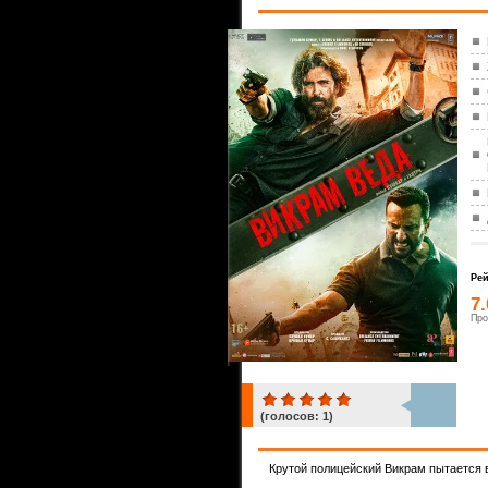
Рей
7
Про
(голосов:
1
)
1
Крутой полицейский Викрам пытается в