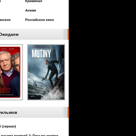
я
Криминал
Аниме
анское
Российское кино
Ожидаем
Фильмов
 (сериал)
 ногами матерей 2: Письмо матери