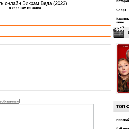
Истори
ть онлайн Викрам Веда (2022)
в хорошем качестве
Спорт
Казахст
кино
ТОП 
Невский
Рай под