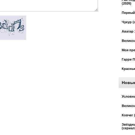
(2026)
Первый 
Чукур (
Аватар 
Великол
Моя пре
Гарри П
Красные
Новы
Условны
Великол
Ковчег 
Звёздн
(сериал