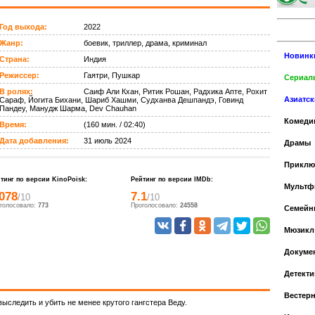
Год выхода:
2022
Жанр:
боевик, триллер, драма, криминал
Новинк
Страна:
Индия
Режиссер:
Гаятри, Пушкар
Сериалы
В ролях:
Саиф Али Кхан, Ритик Рошан, Радхика Апте, Рохит
Азиатс
Сараф, Йогита Бихани, Шариб Хашми, Судханва Дешпандэ, Говинд
Пандеу, Манудж Шарма, Dev Chauhan
Комеди
Время:
(160 мин. / 02:40)
Дата добавления:
31 июль 2024
Драмы
Приклю
тинг по версии KinoPoisk:
Рейтинг по версии IMDb:
Мульт
.078
7.1
/10
/10
голосовало:
773
Проголосовало:
24558
Cемейн
Мюзикл
Докуме
Детекти
Вестер
ыследить и убить не менее крутого гангстера Веду.