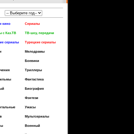
и кино
Сериалы
 с Каз.ТВ
ТВ-шоу, передачи
кие сериалы
Турецкие сериалы
и
Мелодрамы
Боевики
чения
Триллеры
фильмы
Фантастика
ый
Биография
Фэнтези
нтальные
Ужасы
в
Мультсериалы
ны
Военный