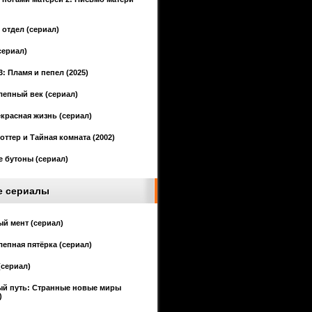
отдел (сериал)
сериал)
3: Пламя и пепел (2025)
епный век (сериал)
красная жизнь (сериал)
оттер и Тайная комната (2002)
 бутоны (сериал)
е сериалы
й мент (сериал)
епная пятёрка (сериал)
(сериал)
ый путь: Странные новые миры
)