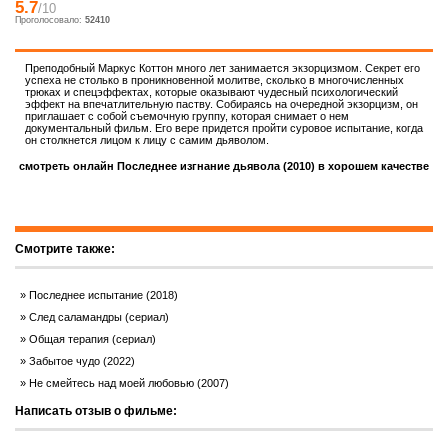
5.7
/10
Проголосовало:
52410
Преподобный Маркус Коттон много лет занимается экзорцизмом. Секрет его
успеха не столько в проникновенной молитве, сколько в многочисленных
трюках и спецэффектах, которые оказывают чудесный психологический
эффект на впечатлительную паству. Собираясь на очередной экзорцизм, он
приглашает с собой съемочную группу, которая снимает о нем
документальный фильм. Его вере придется пройти суровое испытание, когда
он столкнется лицом к лицу с самим дьяволом.
смотреть онлайн Последнее изгнание дьявола (2010) в хорошем качестве
Смотрите также:
Последнее испытание (2018)
След саламандры (сериал)
Общая терапия (сериал)
Забытое чудо (2022)
Не смейтесь над моей любовью (2007)
Написать отзыв о фильме: