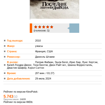
(голосов:
1
)
1
Год выхода:
2010
Жанр:
ужасы
ком.
Страна:
Франция, США
Режиссер:
Даниэль Штамм
В ролях:
Патрик Фабиан, Эшли Белл, Ирис Бар, Луис Хертэм,
Калеб Лэндри Джонс, Тони Бентли, Джон Райт мл., Шанна Форресталль,
Джастин Шафер, Кэрол Саттон
Время:
(87 мин. / 01:27)
Дата добавления:
29 июль 2024
Рейтинг по версии KinoPoisk:
5.743
/10
Проголосовало:
24699
Рейтинг по версии IMDb: