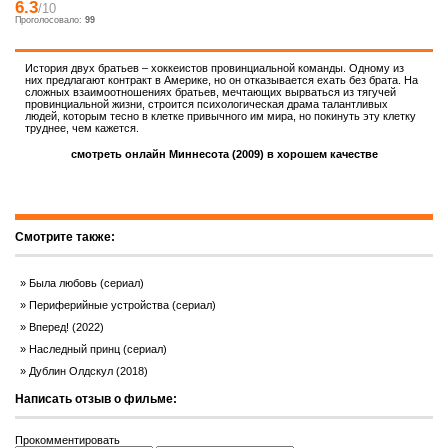
6.3
/10
Проголосовало:
99
История двух братьев – хоккеистов провинциальной команды. Одному из
них предлагают контракт в Америке, но он отказывается ехать без брата. На
сложных взаимоотношениях братьев, мечтающих вырваться из тягучей
провинциальной жизни, строится психологическая драма талантливых
людей, которым тесно в клетке привычного им мира, но покинуть эту клетку
труднее, чем кажется.
смотреть онлайн Миннесота (2009) в хорошем качестве
Смотрите также:
Была любовь (сериал)
Периферийные устройства (сериал)
Вперед! (2022)
Наследный принц (сериал)
Дублин Олдскул (2018)
Написать отзыв о фильме:
Прокомментировать