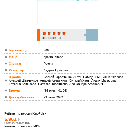
(голосов:
1
)
1
Год выхода:
2009
Жанр:
драма, спорт
ком.
Страна:
Россия
Режиссер:
Андрей Прошкин
В ролях:
Сергей Горобченко, Антон Пампушный, Анна Уколова,
Алексей Шевченков, Андрей Аверьянов, Виталий Хаев, Лидия Матасова,
Татьяна Копылова, Наталья Терешкова, Александра Агранович
Время:
(86 мин. / 01:26)
Дата добавления:
29 июль 2024
Рейтинг по версии KinoPoisk:
5.962
/10
Проголосовало:
1857
Рейтинг по версии IMDb: