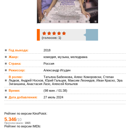
(голосов:
1
)
1
Год выхода:
2018
Жанр:
комедия, музыка, мелодрама
ком.
Страна:
Россия
Режиссер:
Александр Игудин
В ролях:
Татьяна Бабенкова, Алекс Коморовски, Степан
Ледков, Андрей Носков, Юрий Гальцев, Максим Леонидов, Иван Краско, Эра
Зиганшина, Анастасия Лазо, Алексей Копылов
Время:
(98 мин. / 01:38)
Дата добавления:
27 июль 2024
Рейтинг по версии KinoPoisk:
5.346
/10
Проголосовало:
1865
Рейтинг по версии IMDb: