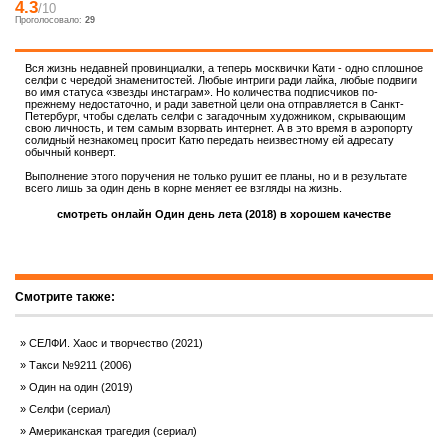
4.3
/10
Проголосовало:
29
Вся жизнь недавней провинциалки, а теперь москвички Кати - одно сплошное
селфи с чередой знаменитостей. Любые интриги ради лайка, любые подвиги
во имя статуса «звезды инстаграм». Но количества подписчиков по-
прежнему недостаточно, и ради заветной цели она отправляется в Санкт-
Петербург, чтобы сделать селфи с загадочным художником, скрывающим
свою личность, и тем самым взорвать интернет. А в это время в аэропорту
солидный незнакомец просит Катю передать неизвестному ей адресату
обычный конверт.
Выполнение этого поручения не только рушит ее планы, но и в результате
всего лишь за один день в корне меняет ее взгляды на жизнь.
смотреть онлайн Один день лета (2018) в хорошем качестве
Смотрите также:
СЕЛФИ. Хаос и творчество (2021)
Такси №9211 (2006)
Один на один (2019)
Селфи (сериал)
Американская трагедия (сериал)