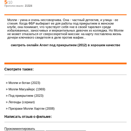
5
/10
Проголосовало:
21324
Молли - умна и очень несговорчива. Она - частный детектив, и улица - ее
стихия. Когда ФБР выбирает ее для работы под прикрытием в женском
клубе, она понимает, что чувствует себя «не в своей тарелке» среди
избалованных, заносчивых и меркантильных девочек из колледжа. Но Молли
не может отказаться от сверхсекретной миссии: на карту поставлена жизнь
дочери ключевого свидетеля в деле против мафии...
смотреть онлайн Агент под прикрытием (2012) в хорошем качестве
Смотрите также:
Молли и ботан (2023)
Молли Магуайерс (1969)
Под прикрытием (2023)
Легенды (сериал)
Призраки Молли Хартли (2008)
Написать отзыв о фильме:
Прокомментировать