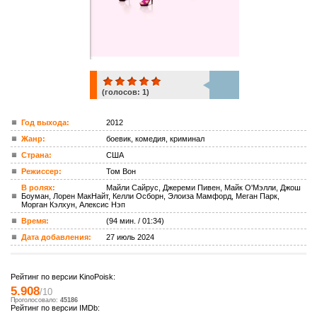
(голосов:
1
)
1
Год выхода:
2012
Жанр:
боевик, комедия, криминал
ком.
Страна:
США
Режиссер:
Том Вон
В ролях:
Майли Сайрус, Джереми Пивен, Майк О'Мэлли, Джош
Боуман, Лорен МакНайт, Келли Осборн, Элоиза Мамфорд, Меган Парк,
Морган Кэлхун, Алексис Нэп
Время:
(94 мин. / 01:34)
Дата добавления:
27 июль 2024
Рейтинг по версии KinoPoisk:
5.908
/10
Проголосовало:
45186
Рейтинг по версии IMDb: