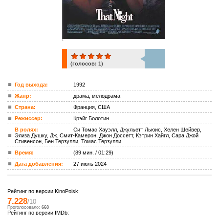
(голосов:
1
)
1
Год выхода:
1992
Жанр:
драма, мелодрама
ком.
Страна:
Франция, США
Режиссер:
Крэйг Болотин
В ролях:
Си Томас Хауэлл, Джульетт Льюис, Хелен Шейвер,
Элиза Душку, Дж. Смит-Камерон, Джон Доссетт, Кэтрин Хайгл, Сара Джой
Стивенсон, Бен Терзулли, Томас Терзулли
Время:
(89 мин. / 01:29)
Дата добавления:
27 июль 2024
Рейтинг по версии KinoPoisk:
7.228
/10
Проголосовало:
668
Рейтинг по версии IMDb: