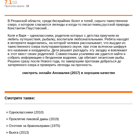
7.1
/10
Проголосовало:
18
В Рязанской области, среди бескрайних болот и топей, скрыто таинственное
озеро, о котором слагаются легенды и когда-то писал певец русской природы
Константин Паустовский...
Коля и Варя – одноклассники, родители которых с детства приучили их
любить путешествия, рыбалку, воспитали любознательными. Ребята находят
в интернете видеозапись, на которой человек рассказывает, что выудил из
таинственного озера полутораметрового окуня, при этом всячески шифруя
его название и координаты. Дети решают разгадать эту загадку и вовлекают
в этот квест своих родителей. Совместными усилиями им удается найти и
собрать информацию о бездонном водоеме, где обитают гигантские рыбы.
Решено сразу после Нового года, по замерзшим протокам добраться до
затерянного озера и проверить легенды на прочность.
смотреть онлайн Аномалия (2017) в хорошем качестве
Смотрите также:
Одноклассники (2010)
Проклятие пиковой дамы (2019)
Охотник за браконьерами (1975)
Вьюга (2013)