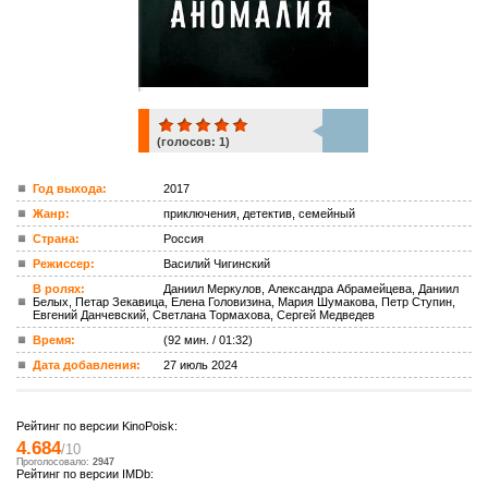
(голосов:
1
)
1
Год выхода:
2017
Жанр:
приключения, детектив, семейный
ком.
Страна:
Россия
Режиссер:
Василий Чигинский
В ролях:
Даниил Меркулов, Александра Абрамейцева, Даниил
Белых, Петар Зекавица, Елена Головизина, Мария Шумакова, Петр Ступин,
Евгений Данчевский, Светлана Тормахова, Сергей Медведев
Время:
(92 мин. / 01:32)
Дата добавления:
27 июль 2024
Рейтинг по версии KinoPoisk:
4.684
/10
Проголосовало:
2947
Рейтинг по версии IMDb: