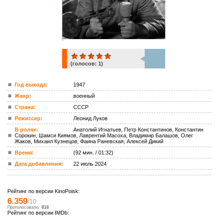
(голосов:
1
)
1
Год выхода:
1947
Жанр:
военный
ком.
Страна:
СССР
Режиссер:
Леонид Луков
В ролях:
Анатолий Игнатьев, Петр Константинов, Константин
Сорокин, Шамси Киямов, Лаврентий Масоха, Владимир Балашов, Олег
Жаков, Михаил Кузнецов, Фаина Раневская, Алексей Дикий
Время:
(92 мин. / 01:32)
Дата добавления:
22 июль 2024
Рейтинг по версии KinoPoisk:
6.359
/10
Проголосовало:
816
Рейтинг по версии IMDb: