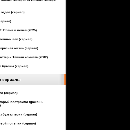
отдел (сериал)
сериал)
3: Пламя и пепел (2025)
епный век (сериал)
красная жизнь (сериал)
оттер и Тайная комната (2002)
 бутоны (сериал)
е сериалы
со (сериал)
оторый построили Драконы
)
з бухгалтерии (сериал)
рвой попытки (сериал)