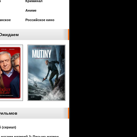
я
Криминал
Аниме
анское
Российское кино
Ожидаем
Фильмов
 (сериал)
 ногами матерей 2: Письмо матери