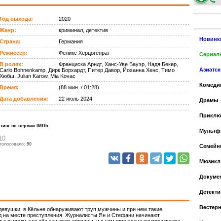
Год выхода:
2020
Жанр:
криминал, детектив
Новинк
Страна:
Германия
Режиссер:
Феликс Херцогенрат
Сериалы
В ролях:
Франциска Арндт, Ханс-Уве Бауэр, Надя Бекер,
Азиатс
Carlo Bohnenkamp, Дирк Борхардт, Питер Давор, Йоханна Хенс, Тимо
Хюбш, Julian Karow, Mia Kovac
Комеди
Время:
(88 мин. / 01:28)
Дата добавления:
22 июль 2024
Драмы
Приклю
тинг по версии IMDb:
Мульт
10
голосовало:
90
Cемейн
Мюзикл
Докуме
Детекти
Вестер
девушки, в Кёльне обнаруживают труп мужчины и при нем такие
ад на месте преступления. Журналисты Ян и Стефани начинают
 к выводу, что оба эти дела связаны, и к ним причастна контрразведка