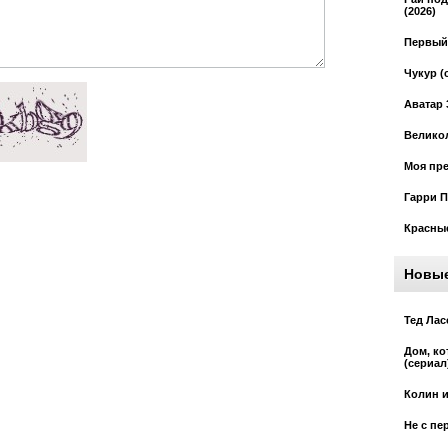
(2026)
Первый 
Чукур (
Аватар 
Великол
Моя пре
Гарри П
Красные
Новы
Тед Лас
Дом, к
(сериал
Колин и
Не с пе