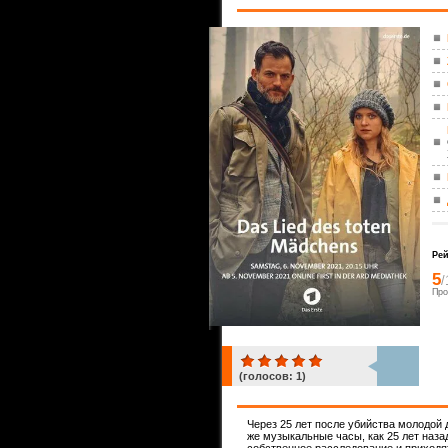
Рей
5
/
Про
(голосов:
1
)
1
Через 25 лет после убийства молодой 
же музыкальные часы, как 25 лет наз
собственное расследование и приходят