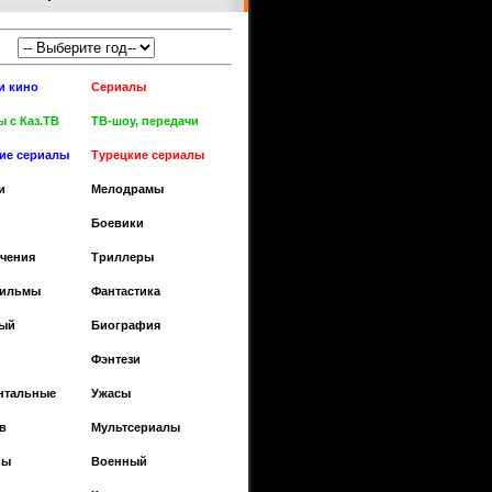
и кино
Сериалы
 с Каз.ТВ
ТВ-шоу, передачи
кие сериалы
Турецкие сериалы
и
Мелодрамы
Боевики
чения
Триллеры
фильмы
Фантастика
ый
Биография
Фэнтези
нтальные
Ужасы
в
Мультсериалы
ны
Военный