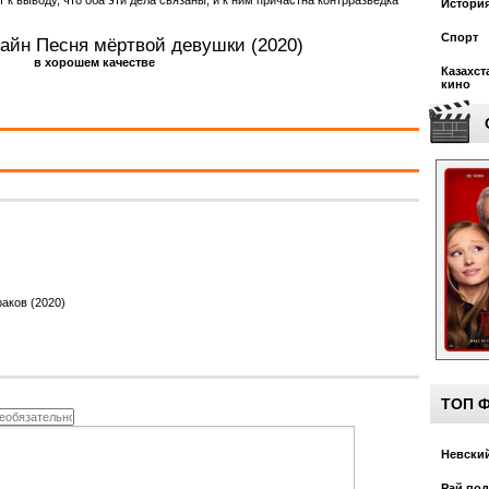
Истори
Спорт
айн Песня мёртвой девушки (2020)
в хорошем качестве
Казахст
кино
аков (2020)
ТОП 
Невский
Рай под