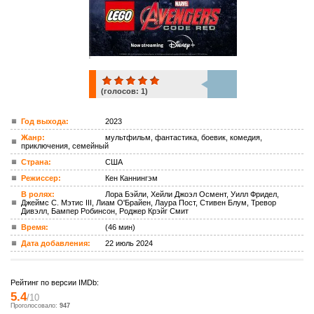
(голосов:
1
)
1
Год выхода:
2023
Жанр:
мультфильм, фантастика, боевик, комедия,
ком.
приключения, семейный
Страна:
США
Режиссер:
Кен Каннингэм
В ролях:
Лора Бэйли, Хейли Джоэл Осмент, Уилл Фридел,
Джеймс С. Мэтис III, Лиам О'Брайен, Лаура Пост, Стивен Блум, Тревор
Дивэлл, Бампер Робинсон, Роджер Крэйг Смит
Время:
(46 мин)
Дата добавления:
22 июль 2024
Рейтинг по версии IMDb:
5.4
/10
Проголосовало:
947