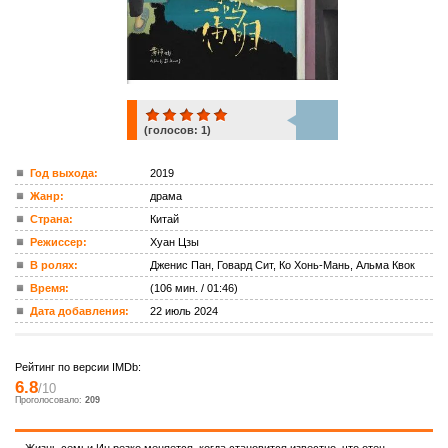
(голосов:
1
)
1
Год выхода:
2019
Жанр:
драма
ком.
Страна:
Китай
Режиссер:
Хуан Цзы
В ролях:
Дженис Пан, Говард Сит, Ко Хонь-Мань, Альма Квок
Время:
(106 мин. / 01:46)
Дата добавления:
22 июль 2024
Рейтинг по версии IMDb:
6.8
/10
Проголосовало:
209