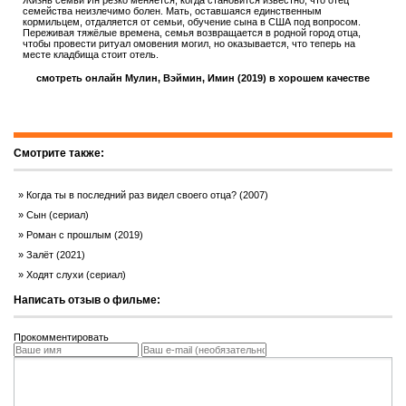
Жизнь семьи Ин резко меняется, когда становится известно, что отец
семейства неизлечимо болен. Мать, оставшаяся единственным
кормильцем, отдаляется от семьи, обучение сына в США под вопросом.
Переживая тяжёлые времена, семья возвращается в родной город отца,
чтобы провести ритуал омовения могил, но оказывается, что теперь на
месте кладбища стоит отель.
смотреть онлайн Мулин, Вэймин, Имин (2019) в хорошем качестве
Смотрите также:
Когда ты в последний раз видел своего отца? (2007)
Сын (сериал)
Роман с прошлым (2019)
Залёт (2021)
Ходят слухи (сериал)
Написать отзыв о фильме:
Прокомментировать