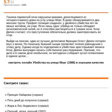
5.7
/10
Проголосовало:
1385
Тишина парижской ночи нарушена криками, доносящимися из
четырехэтажного дома на углу улицы Морг. В доме обнаруживаются два
женских трупа. Префект полиции озадачен: у двойного убийства нет ни
явных мотивов, ни улик. Ясно лишь одно: убийца не только обладает
нечеловеческой силой, но и способен растворяться в тумане ночи. Клэр
Дюпен считает, что преступление обязательно должно заинтересовать ее
отца.
Выйдя на пенсию, один из лучших детективов Франции Огюст Дюпен потерял
вкус к жизни. Но поначалу бывший сыщик проявляет полное равнодушие к
этому делу. Однако когда по подозрению в убийствах арестовывают жениха
Клэр, Дюпен вынужден начать собственное расследование. Признав, что
дело и в самом деле необычное, он методично собирает куски головоломки
в единое целое…
смотреть онлайн Убийства на улице Морг (1986) в хорошем качестве
Смотрите также:
Принцип Хабарова (сериал)
Пять дней до полуночи (сериал)
Жара в Лос-Анджелесе (сериал)
Прощай, детка, прощай (2007)