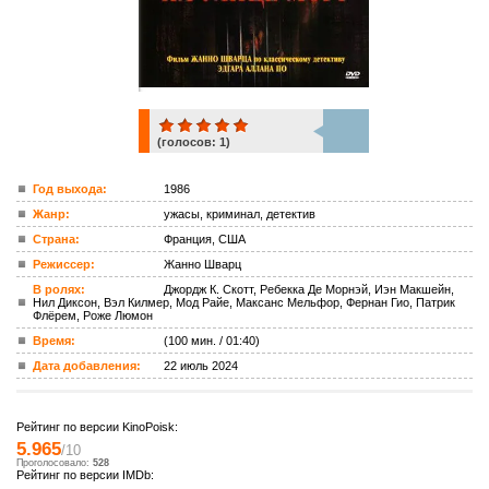
(голосов:
1
)
1
Год выхода:
1986
Жанр:
ужасы, криминал, детектив
ком.
Страна:
Франция, США
Режиссер:
Жанно Шварц
В ролях:
Джордж К. Скотт, Ребекка Де Морнэй, Иэн Макшейн,
Нил Диксон, Вэл Килмер, Мод Райе, Максанс Мельфор, Фернан Гио, Патрик
Флёрем, Роже Люмон
Время:
(100 мин. / 01:40)
Дата добавления:
22 июль 2024
Рейтинг по версии KinoPoisk:
5.965
/10
Проголосовало:
528
Рейтинг по версии IMDb: