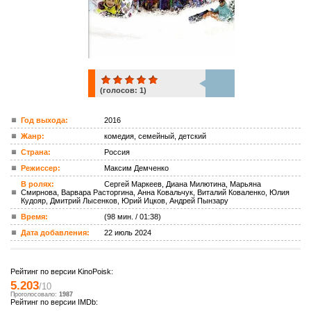
(голосов:
1
)
1
Год выхода:
2016
Жанр:
комедия, семейный, детский
ком.
Страна:
Россия
Режиссер:
Максим Демченко
В ролях:
Сергей Маркеев, Диана Милютина, Марьяна
Смирнова, Варвара Расторгина, Анна Ковальчук, Виталий Коваленко, Юлия
Кудояр, Дмитрий Лысенков, Юрий Ицков, Андрей Пынзару
Время:
(98 мин. / 01:38)
Дата добавления:
22 июль 2024
Рейтинг по версии KinoPoisk:
5.203
/10
Проголосовало:
1987
Рейтинг по версии IMDb: