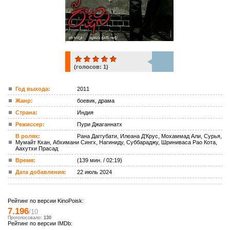
(голосов:
1
)
1
Год выхода:
2011
Жанр:
боевик, драма
ком.
Страна:
Индия
Режиссер:
Пури Джаганнатх
В ролях:
Рана Даггубати, Илеана Д'Крус, Мохаммад Али, Сурья,
Мумайт Кхан, Абхимани Сингх, Нагиниду, Суббараджу, Шриниваса Рао Кота,
Аахутхи Прасад
Время:
(139 мин. / 02:19)
Дата добавления:
22 июль 2024
Рейтинг по версии KinoPoisk:
7.196
/10
Проголосовало:
130
Рейтинг по версии IMDb: