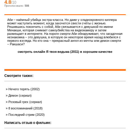
4.8
/10
Проголосовало:
508
Аби – наёмный убийца экстра-класса. Но даже у хладнокровного киллера
может наступить момент, когда захочется свести счёты с жизнью.
Решившись покончить с собой, Аби связывается с девушкой по имени
Менакши, которая снимает самоубийства на видеокамеру и затем
размещает в интернете. На пороге смерти Аби обнаруживает, что загадочная
незнакомка – это девушка, в которую он некоторое время назад влюбился с
первого взгляда. Но кто она – прекрасный ангел из мечты или демон смерти
– Ракшаси?
смотреть онлайн Я твоя ведьма (2011) в хорошем качестве
Смотрите также:
Нечего терять (2002)
Демон (сериал)
Розовый грех (сериал)
8 воспоминаний (2018)
Последний стрим (2020)
Написать отзыв о фильме: