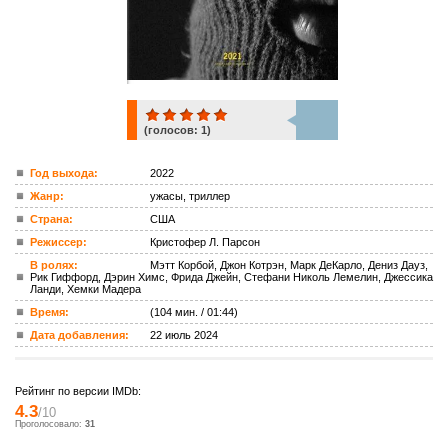
(голосов:
1
)
1
Год выхода:
2022
Жанр:
ужасы, триллер
ком.
Страна:
США
Режиссер:
Кристофер Л. Парсон
В ролях:
Мэтт Корбой, Джон Котрэн, Марк ДеКарло, Дениз Дауз,
Рик Гиффорд, Дэрин Химс, Фрида Джейн, Стефани Николь Лемелин, Джессика
Ланди, Хемки Мадера
Время:
(104 мин. / 01:44)
Дата добавления:
22 июль 2024
Рейтинг по версии IMDb:
4.3
/10
Проголосовало:
31