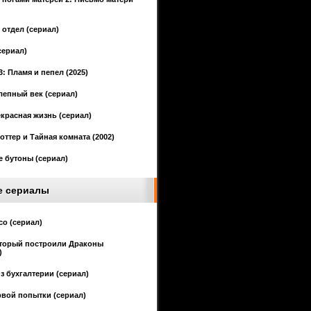
отдел (сериал)
сериал)
3: Пламя и пепел (2025)
епный век (сериал)
красная жизнь (сериал)
оттер и Тайная комната (2002)
 бутоны (сериал)
е сериалы
со (сериал)
оторый построили Драконы
)
з бухгалтерии (сериал)
рвой попытки (сериал)