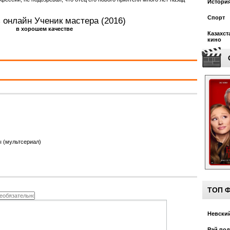
Истори
Спорт
 онлайн Ученик мастера (2016)
в хорошем качестве
Казахст
кино
ы (мультсериал)
ТОП 
Невский
Рай под