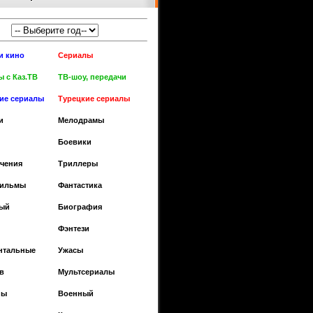
и кино
Сериалы
 с Каз.ТВ
ТВ-шоу, передачи
кие сериалы
Турецкие сериалы
и
Мелодрамы
Боевики
чения
Триллеры
фильмы
Фантастика
ый
Биография
Фэнтези
нтальные
Ужасы
в
Мультсериалы
ны
Военный