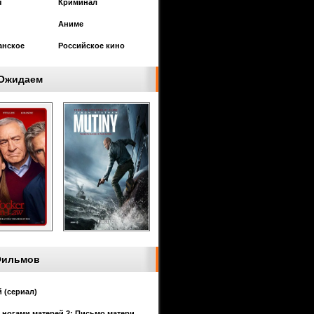
я
Криминал
Аниме
анское
Российское кино
Ожидаем
Фильмов
 (сериал)
 ногами матерей 2: Письмо матери