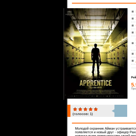
Рей
5
Про
(голосов:
1
)
1
Молодой охранник Айман устраивается
появляется и новый друг - офицер Ра
новичка всем премудростям своей проф