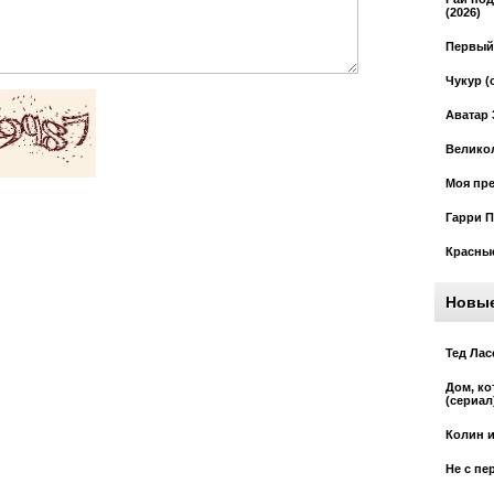
(2026)
Первый 
Чукур (
Аватар 
Великол
Моя пре
Гарри П
Красные
Новы
Тед Лас
Дом, к
(сериал
Колин и
Не с пе