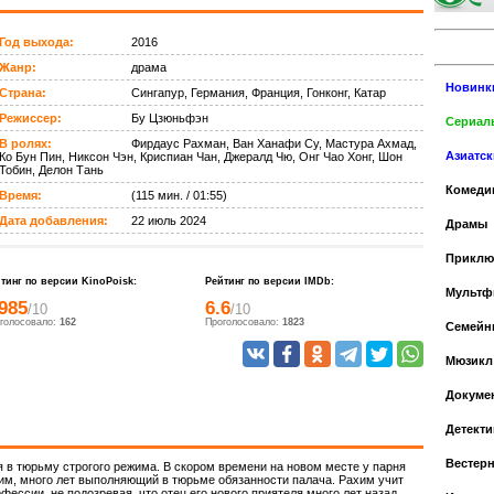
Год выхода:
2016
Жанр:
драма
Новинк
Страна:
Сингапур, Германия, Франция, Гонконг, Катар
Режиссер:
Бу Цзюньфэн
Сериалы
В ролях:
Фирдаус Рахман, Ван Ханафи Су, Мастура Ахмад,
Азиатс
Ко Бун Пин, Никсон Чэн, Криспиан Чан, Джералд Чю, Онг Чао Хонг, Шон
Тобин, Делон Тань
Комеди
Время:
(115 мин. / 01:55)
Дата добавления:
22 июль 2024
Драмы
Приклю
тинг по версии KinoPoisk:
Рейтинг по версии IMDb:
Мульт
.985
6.6
/10
/10
голосовало:
162
Проголосовало:
1823
Cемейн
Мюзикл
Докуме
Детекти
Вестер
 в тюрьму строгого режима. В скором времени на новом месте у парня
хим, много лет выполняющий в тюрьме обязанности палача. Рахим учит
ессии, не подозревая, что отец его нового приятеля много лет назад