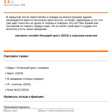
3.3
/10
Проголосовало:
515
В закрытом после перестрелки и пожара на реконструкцию здании
оказываются вместе несколько проституток, сутенёр, наркоманы и тот, кто
уже идёт очистить их души от порока и скверны. Кто он? Бич Божий или
посланник из самого сердца тьмы. Но он несёт свой крест и удары его
молотка и есть наше прощение.
смотреть онлайн Несущий крест (2013) в хорошем качестве
Смотрите также:
Марго: Огненный крест (сериал)
Крест (2024)
В ожидании солнца (сериал)
Я - учитель (2015)
Блок №13 (2014)
Написать отзыв о фильме:
Прокомментировать