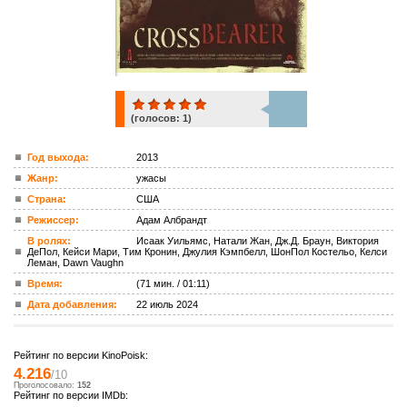
(голосов:
1
)
1
Год выхода:
2013
Жанр:
ужасы
ком.
Страна:
США
Режиссер:
Адам Албрандт
В ролях:
Исаак Уильямс, Натали Жан, Дж.Д. Браун, Виктория
ДеПол, Кейси Мари, Тим Кронин, Джулия Кэмпбелл, ШонПол Костельо, Келси
Леман, Dawn Vaughn
Время:
(71 мин. / 01:11)
Дата добавления:
22 июль 2024
Рейтинг по версии KinoPoisk:
4.216
/10
Проголосовало:
152
Рейтинг по версии IMDb: