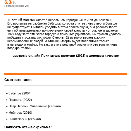
6.3
/10
Проголосовало:
254
11-летний мальчик живет в небольшом городке Сент-Эли-де-Какстони.
Его воспитывает любимая бабушка, которая считает, что смерти больше
не существует. Пытаясь убедить в этом своего внука, она рассказывает
ему об увлекательных приключениях своей юности - о том, как в далеком
1927 году жителям этого городка с помощью удивительных трюков удалось
победить угрожавшую людям Смерть. Её история вернет к жизни
необыкновенных людей. И отныне Смерть будет появляться только
в легендах и мифах. Но так ли это в реальной жизни или это только лишь
плод фантазии?
смотреть онлайн Похититель времени (2021) в хорошем качестве
Смотрите также:
Забытое (2004)
Помнить (2022)
Петр Первый. Завещание (сериал)
Мой грех (2010)
Линия жизни (сериал)
Написать отзыв о фильме: