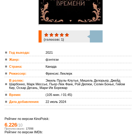
(голосов:
1
)
1
Год выхода:
2021
Жанр:
фэнтези
ком.
Страна:
Канада
Режиссер:
Френсис Леклерк
В ролях:
Эмиль Пруль-Клутье, Мишель Делорьер, Джейд
Шарбонно, Марк Мессье, Пьер-Люк Фанк, Рой Дюпюи, Селин Бонье, Гийом
Кир, Оскар Дегань, Мари-Ив Борежар
Время:
(105 мин. / 01:45)
Дата добавления:
22 июль 2024
Рейтинг по версии KinoPoisk:
6.226
/10
Проголосовало:
17098
Рейтинг по версии IMDb: