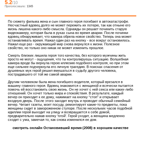
5.2
/10
Проголосовало:
1345
По сюжету фильма жена и сын главного героя погибают в автокатастрофе.
Несчастный вдовец долго не может пережить их потерю, так как отныне его
жизнь лишена какого-либо смысла. Однажды он решает починить старую
видеокамеру, которая была в руках сына во время аварии. После починки
вдовец обнаруживает, что камера обрела новое свойство. Теперь она может
останавливать время. Нажал один раз на кнопку - все вокруг остановилось.
Нажал еще раз - окружающий мир снова вернулся к жизни. Полезное
свойство, но только оно никак не может изменить прошлое.
Смерть близких лишила героя того качества, без которого мужчины жить
просто не могут - ощущения, что ты контролируешь ситуацию. Волшебная
камера вроде бы вернула герою иллюзию подобного контроля, но при этом
еще сильнее подчеркнула его личную трагедию. В поисках спасения от
душевных мук герой решил вмешаться в судьбу другого человека,
пострадавшего от той же самой аварии.
Другим человеком была жена погибшего водителя, который врезался в
машину главного героя. Вдовец знакомится с женщиной и всячески пытается
помочь ей восстановить свою жизнь. Он не хочет с ней секса или каких-либо
отношений. Он хочет только мира и спокойствия. В результате, каждый
вечер он приходит к ее дому, нажимает на кнопку “стоп” и открывает
входную дверь. После этого заходит внутрь и проводит обычный семейный
вечер. Читает газеты, моет посуду, ремонтирует какие-то предметы, пока
женщины сидит в замороженном ступоре. После нескольких часов подобной
идиллии герой выходит на улицу и возвращается к себе домой,
предварительно нажав кнопку 'плэй'. Герой уходит, а женщина медленно
сходит с ума, замечая то, как снова изменился ее дом.
смотреть онлайн Остановивший время (2008) в хорошем качестве