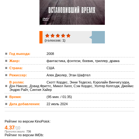
(голосов:
1
)
1
Год выхода:
2008
Жанр:
фантастика, фэнтези, боевик, триллер, драма
ком.
Страна:
США
Режиссер:
Алек Джолер, Этан Шафтел
В ролях:
Скотт Кордес, Энни Тедеско, Кэролайн Винчигуэрра,
Дэн Николс, Дэвид Фриттс, Микел Хилл, Сэм Кордес, Уолтер Коппэдж, Джеймс
Эндрю Райт, Синтия Хайер
Время:
(95 мин. / 01:35)
Дата добавления:
22 июль 2024
Рейтинг по версии KinoPoisk:
4.37
/10
Проголосовало:
736
Рейтинг по версии IMDb: