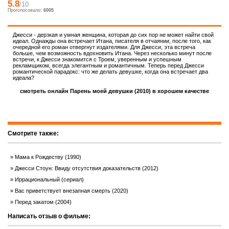
5.8
/10
Проголосовало:
6005
Джесси - дерзкая и умная женщина, которая до сих пор не может найти свой
идеал. Однажды она встречает Итана, писателя в отчаянии, после того, как
очередной его роман отвергнут издателями. Для Джесси, эта встреча
больше, чем возможность вдохновить Итана. Через несколько минут после
встречи, к Джесси знакомится с Троем, уверенным и успешным
рекламщиком, всегда элегантным и романтичным. Теперь перед Джесси
романтической парадокс: что же делать девушке, когда она встречает два
идеала?
смотреть онлайн Парень моей девушки (2010) в хорошем качестве
Смотрите также:
Мама к Рождеству (1990)
Джесси Стоун: Ввиду отсутствия доказательств (2012)
Иррациональный (сериал)
Вас приветствует внезапная смерть (2020)
Перед закатом (2004)
Написать отзыв о фильме: