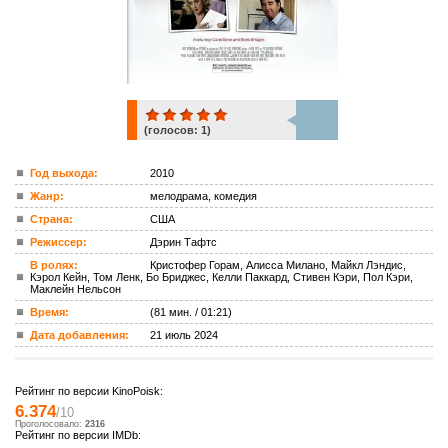
(голосов:
1
)
1
Год выхода:
2010
Жанр:
мелодрама, комедия
ком.
Страна:
США
Режиссер:
Дэрин Тафтс
В ролях:
Кристофер Горам, Алисса Милано, Майкл Лэндис,
Кэрол Кейн, Том Ленк, Бо Бриджес, Келли Паккард, Стивен Кэри, Пол Кэри,
Маклейн Нельсон
Время:
(81 мин. / 01:21)
Дата добавления:
21 июль 2024
Рейтинг по версии KinoPoisk:
6.374
/10
Проголосовало:
2316
Рейтинг по версии IMDb: