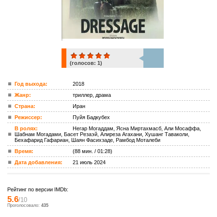
(голосов:
1
)
1
Год выхода:
2018
Жанр:
триллер, драма
ком.
Страна:
Иран
Режиссер:
Пуйя Бадкубех
В ролях:
Негар Могаддам, Ясна Миртахмасб, Али Мосаффа,
Шабнам Могадами, Басет Резаэй, Алиреза Агахани, Хушанг Таваколи,
Бехафарид Гафариан, Шаян Фасихзаде, Рамбод Моталеби
Время:
(88 мин. / 01:28)
Дата добавления:
21 июль 2024
Рейтинг по версии IMDb:
5.6
/10
Проголосовало:
435