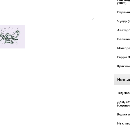
(2026)
Первый 
Чукур (
Аватар 
Великол
Моя пре
Гарри П
Красные
Новы
Тед Лас
Дом, к
(сериал
Колин и
Не с пе