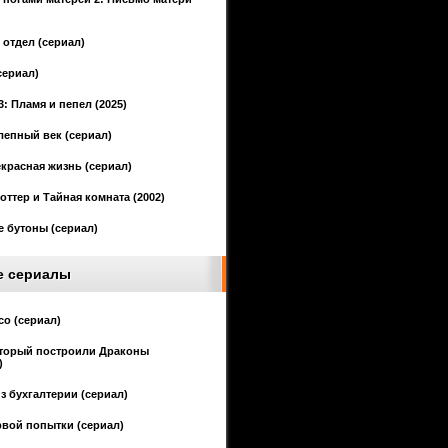
отдел (сериал)
сериал)
3: Пламя и пепел (2025)
епный век (сериал)
красная жизнь (сериал)
оттер и Тайная комната (2002)
 бутоны (сериал)
е сериалы
со (сериал)
оторый построили Драконы
)
з бухгалтерии (сериал)
рвой попытки (сериал)