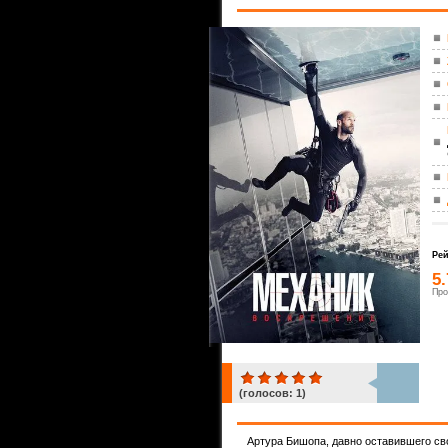
Рей
5
Про
(голосов:
1
)
1
Артура Бишопа, давно оставившего св