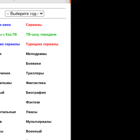
и кино
Сериалы
 с Каз.ТВ
ТВ-шоу, передачи
кие сериалы
Турецкие сериалы
и
Мелодрамы
Боевики
чения
Триллеры
фильмы
Фантастика
ый
Биография
Фэнтези
нтальные
Ужасы
в
Мультсериалы
ны
Военный