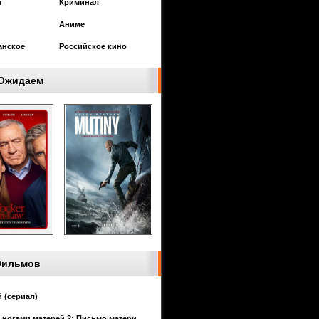
я
Криминал
Аниме
анское
Российское кино
Ожидаем
Фильмов
 (сериал)
 ногами матерей 2: Письмо матери