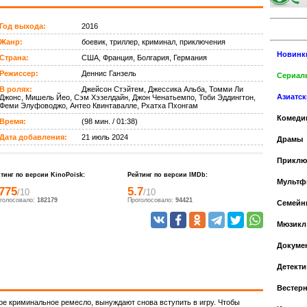
Год выхода:
2016
Жанр:
боевик, триллер, криминал, приключения
Новинк
Страна:
США, Франция, Болгария, Германия
Режиссер:
Деннис Ганзель
Сериалы
В ролях:
Джейсон Стэйтем, Джессика Альба, Томми Ли
Азиатс
Джонс, Мишель Йео, Сэм Хэзелдайн, Джон Ченатьемпо, Тоби Эддингтон,
Феми Элуфоводжо, Антео Квинтавалле, Рхатха Пхонгам
Комеди
Время:
(98 мин. / 01:38)
Дата добавления:
21 июль 2024
Драмы
Приклю
тинг по версии KinoPoisk:
Рейтинг по версии IMDb:
Мульт
.775
5.7
/10
/10
голосовало:
182179
Проголосовало:
94421
Cемейн
Мюзикл
Докуме
Детекти
Вестер
ое криминальное ремесло, вынуждают снова вступить в игру. Чтобы