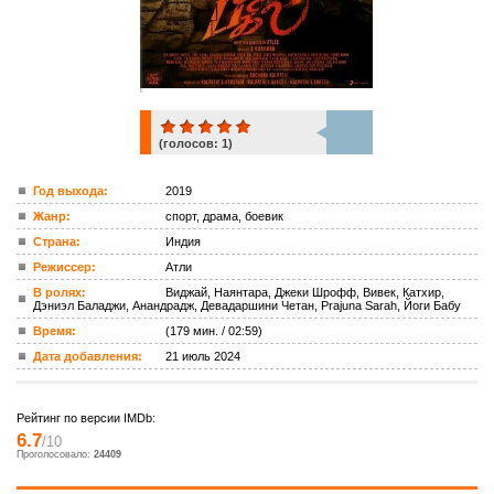
(голосов:
1
)
1
Год выхода:
2019
Жанр:
спорт, драма, боевик
ком.
Страна:
Индия
Режиссер:
Атли
В ролях:
Виджай, Наянтара, Джеки Шрофф, Вивек, Катхир,
Дэниэл Баладжи, Анандрадж, Девадаршини Четан, Prajuna Sarah, Йоги Бабу
Время:
(179 мин. / 02:59)
Дата добавления:
21 июль 2024
Рейтинг по версии IMDb:
6.7
/10
Проголосовало:
24409