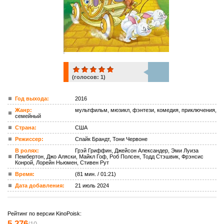
(голосов:
1
)
1
Год выхода:
2016
Жанр:
мультфильм, мюзикл, фэнтези, комедия, приключения,
ком.
семейный
Страна:
США
Режиссер:
Спайк Брандт, Тони Червоне
В ролях:
Грэй Гриффин, Джейсон Александер, Эми Луиза
Пембертон, Джо Аляски, Майкл Гоф, Роб Полсен, Тодд Стэшвик, Фрэнсис
Конрой, Лорейн Ньюмен, Стивен Рут
Время:
(81 мин. / 01:21)
Дата добавления:
21 июль 2024
Рейтинг по версии KinoPoisk:
5.276