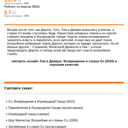
/10
Проголосовало:
820
Рейтинг по версии IMDb:
5.7
/10
Проголосовало:
699
Вскоре после того, как Дороти, Тото, Том и Джерри вернулись в Канзас, в
стране Оз вновь случилась беда. Нашествие коварных номов и их короля
сорвало праздник в Изумрудном городе. Король номов вознамерился
захватить власть и поработить всех жителей. А ещё ему не дают покоя
волшебные рубиновые туфли Дороти, которые он жаждет заполучить. Но её
верные друзья – Страшила, Железный Дровосек и Лев – успели
предупредить Дороти, и теперь всем им предстоит спасти волшебную
страну.
смотреть онлайн Том и Джерри: Возвращение в страну Оз (2016) в
хорошем качестве
Смотрите также:
Оз: Возвращение в Изумрудный Город (2013)
Приключения в Изумрудном Городе (мультсериал)
Изумрудный город (сериал)
Шоу Маппетов: Волшебник из страны Оз (2005)
Затерянные в стране Оз (мультсериал)