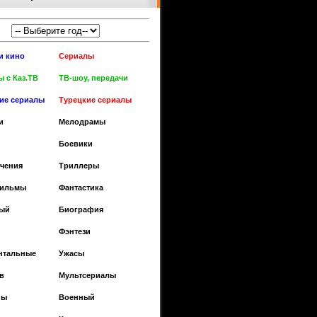
и кино
Сериалы
 с Каз.ТВ
ТВ-шоу, передачи
кие сериалы
Турецкие сериалы
и
Мелодрамы
Боевики
чения
Триллеры
фильмы
Фантастика
ый
Биография
Фэнтези
нтальные
Ужасы
в
Мультсериалы
ны
Военный