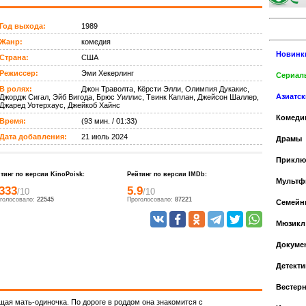
Год выхода:
1989
Жанр:
комедия
Новинк
Страна:
США
Режиссер:
Эми Хекерлинг
Сериалы
В ролях:
Джон Траволта, Кёрсти Элли, Олимпия Дукакис,
Азиатс
Джордж Сигал, Эйб Вигода, Брюс Уиллис, Твинк Каплан, Джейсон Шаллер,
Джаред Уотерхаус, Джейкоб Хайнс
Комеди
Время:
(93 мин. / 01:33)
Дата добавления:
21 июль 2024
Драмы
Приклю
тинг по версии KinoPoisk:
Рейтинг по версии IMDb:
Мульт
.333
5.9
/10
/10
голосовало:
22545
Проголосовало:
87221
Cемейн
Мюзикл
Докуме
Детекти
Вестер
щая мать-одиночка. По дороге в роддом она знакомится с