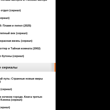
отдел (сериал)
сериал)
3: Пламя и пепел (2025)
епный век (сериал)
красная жизнь (сериал)
оттер и Тайная комната (2002)
 бутоны (сериал)
е сериалы
ый путь: Странные новые миры
)
(сериал)
в ночном городе. Книга третья:
Кэнена (сериал)
сериал)