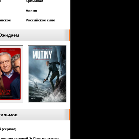
я
Криминал
Аниме
анское
Российское кино
Ожидаем
Фильмов
 (сериал)
 ногами матерей 2: Письмо матери