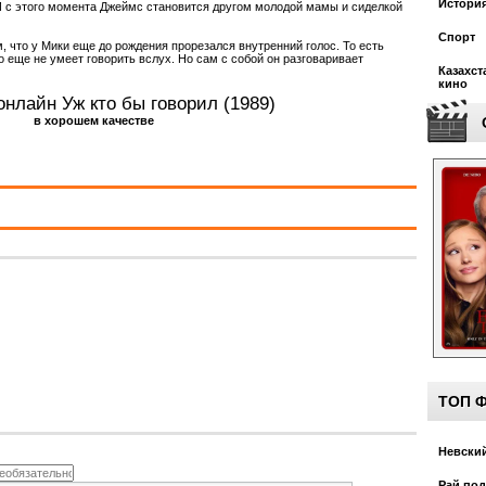
Истори
 с этого момента Джеймс становится другом молодой мамы и сиделкой
Спорт
м, что у Мики еще до рождения прорезался внутренний голос. То есть
о еще не умеет говорить вслух. Но сам с собой он разговаривает
Казахст
кино
онлайн Уж кто бы говорил (1989)
в хорошем качестве
ТОП 
Невский
Рай под