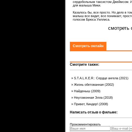
сердобольным таксистом Джеймсом. И
для малыша Мики.
ком.
Казалось бы, все просто. Но дело в то
малыш все видит, все понимает, прост
голосом Брюса Уиллиса.
смотреть 
Смотреть онлайн
Смотрите также:
S.T.A.L.K.E.R.: Сердце ангела (2021)
Жизнь обетованная (2002)
Найденыш (2009)
Неугомонная Элла (2018)
Привет, Киндер! (2008)
Написать отзыв о фильме:
Прокомментировать