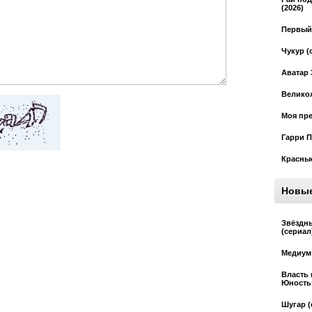
(2026)
Первый 
Чукур (
Аватар 
Великол
Моя пре
Гарри П
Красные
Новы
Звёздн
(сериал
Медиум 
Власть 
Юность 
Шугар (