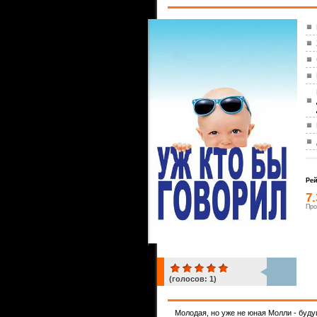
Рей
7
Про
(голосов:
1
)
1
Молодая, но уже не юная Молли - буду