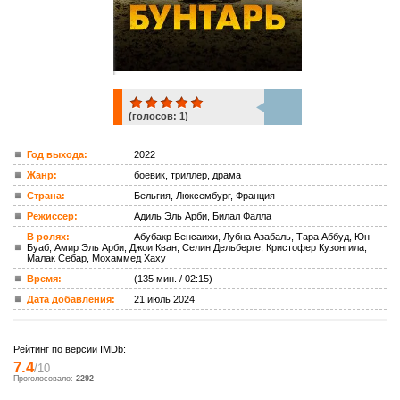
(голосов:
1
)
1
Год выхода:
2022
Жанр:
боевик, триллер, драма
ком.
Страна:
Бельгия, Люксембург, Франция
Режиссер:
Адиль Эль Арби, Билал Фалла
В ролях:
Абубакр Бенсаихи, Лубна Азабаль, Тара Аббуд, Юн
Буаб, Амир Эль Арби, Джои Кван, Селин Дельберге, Кристофер Кузонгила,
Малак Себар, Мохаммед Хаху
Время:
(135 мин. / 02:15)
Дата добавления:
21 июль 2024
Рейтинг по версии IMDb:
7.4
/10
Проголосовало:
2292