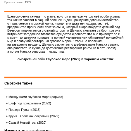
Проголосовало:
1983
Шэньсю очень скучает по маме, но отцу и мачехе нет до неё особого дела,
так как их заботит младший ребёнок. В день рождения девочки семейство
отправляется в морской круиз, и родители даже не поздравляют её,
предпочитая произнести тост за сына, который скоро пойдёт в детский сад.
Вечером поднимается сильный шторм, и Шэньсю смывает за борт, где она
встречает загадочное глазастое существо и решает, что оно приведёт её к
маме - так девочка попадает в полный удивительных обитателей волшебный
мир и плавучий ресторан «Глубокое море». Чтобы не навлекать
на заведение неудачу, Шэньсю заключает с шеф-поваром Наньхэ сделку:
она работает на кухне до достижения рестораном рейтинга в пять звёзд,
а потом Наньхэ отпускает глазастика.
смотреть онлайн Глубокое море (2022) в хорошем качестве
Смотрите также:
Между нами глубокое море (сериал)
Шеф под прикрытием (2022)
Поезд в Пусан (2016)
Круиз. В поисках сокровищ (2022)
Самый Новый год! (2020)
Написать отзыв о фильме: