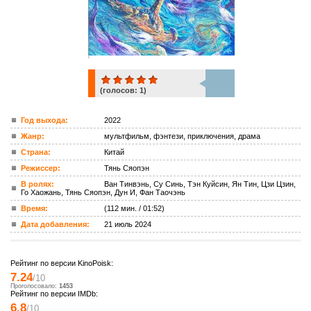
(голосов:
1
)
1
Год выхода:
2022
Жанр:
мультфильм, фэнтези, приключения, драма
ком.
Страна:
Китай
Режиссер:
Тянь Сяопэн
В ролях:
Ван Тинвэнь, Су Синь, Тэн Куйсин, Ян Тин, Цзи Цзин,
Го Хаожань, Тянь Сяопэн, Дун И, Фан Таочэнь
Время:
(112 мин. / 01:52)
Дата добавления:
21 июль 2024
Рейтинг по версии KinoPoisk:
7.24
/10
Проголосовало:
1453
Рейтинг по версии IMDb:
6.8
/10