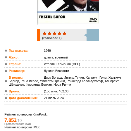
(голосов:
1
)
1
Год выхода:
1969
Жанр:
драма, военный
ком.
Страна:
Италия, Германия (ФРГ)
Режиссер:
Лукино Висконти
В ролях:
Дирк Богард, Ингрид Тулин, Хельмут Грим, Хельмут
Бергер, Рено Верле, Умберто Орсини, Райнхард Колльдехофф, Альбрехт
Шёнхальс, Флоринда Болкан, Нора Риччи
Время:
(156 мин. / 02:36)
Дата добавления:
21 июль 2024
Рейтинг по версии KinoPoisk:
7.853
/10
Проголосовало:
8678
Рейтинг по версии IMDb: