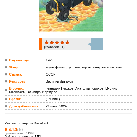
(голосов:
1
)
1
Год выхода:
1973
Жанр:
мультфильм, детский, короткометражка, мюзикл
ком.
Страна:
СССР
Режиссер:
Василий Ливанов
В ролях:
Геннадий Гладков, Анатолий Горохов, Муслим
Магомаев, Эльмира Жерздева
Время:
(19 мин.)
Дата добавления:
21 июль 2024
Рейтинг по версии KinoPoisk:
8.414
/10
Проголосовало:
149148
Рейтинг по версии IMDb: