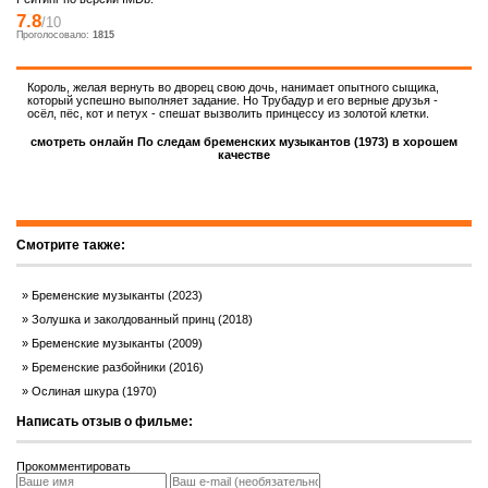
7.8
/10
Проголосовало:
1815
Король, желая вернуть во дворец свою дочь, нанимает опытного сыщика,
который успешно выполняет задание. Но Трубадур и его верные друзья -
осёл, пёс, кот и петух - спешат вызволить принцессу из золотой клетки.
смотреть онлайн По следам бременских музыкантов (1973) в хорошем
качестве
Смотрите также:
Бременские музыканты (2023)
Золушка и заколдованный принц (2018)
Бременские музыканты (2009)
Бременские разбойники (2016)
Ослиная шкура (1970)
Написать отзыв о фильме:
Прокомментировать