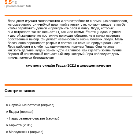
5.5
/10
Проголосовало:
568
Лера днем изучает человечество и его потребности с помощью соцопросов,
которые являются учебной практикой в институте, ночью - танцует в клубе,
чтобы заработать деньги и прокормить себя и маму. Люди, которых
она встречает, так же несчастны, как и ее семья. Ее отец недавно ушел
к другой женщине, но постоянно приходит обратно, не в силах осознать
собственный выбор. Он делает невыносимой жизнь близких людей. Мать
болезненно переживает разрыв и постоянно спит, игнорируя реальность.
Лера работает в клубе под сценическим именем Герда. Она не знает,
как жить дальше, куда и зачем идти, а главное, как сделать жизнь лучше.
Взрослый неизменный несчастный мир, который Лера наблюдает день
и ночь, кажется безнадежным.
смотреть онлайн Герда (2021) в хорошем качестве
Смотрите также:
Случайные встречи (сериал)
Выдра (сериал)
Нарисованное счастье (сериал)
Бариста (2015)
Молодожены (сериал)