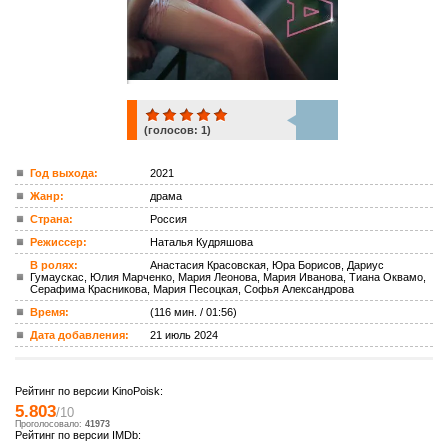
(голосов:
1
)
1
Год выхода:
2021
Жанр:
драма
ком.
Страна:
Россия
Режиссер:
Наталья Кудряшова
В ролях:
Анастасия Красовская, Юра Борисов, Дариус
Гумаускас, Юлия Марченко, Мария Леонова, Мария Иванова, Тиана Оквамо,
Серафима Красникова, Мария Песоцкая, Софья Александрова
Время:
(116 мин. / 01:56)
Дата добавления:
21 июль 2024
Рейтинг по версии KinoPoisk:
5.803
/10
Проголосовало:
41973
Рейтинг по версии IMDb: