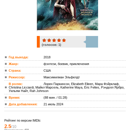
(голосов:
1
)
1
Год выхода:
2018
Жанр:
фэнтези, боевик, приключения
ком.
Страна:
США
Режиссер:
Максимилиан Эльфелдт
В ролях:
Лорен Паркинсон, Elizabeth Eileen, Мара Фэйрклаф,
Christina Licciardi, Майкл Марсель, Katherine Maya, Eric Feltes, Рэндолл Ярбро,
Уильям Найт, Rah Johnson
Время:
(88 мин. / 01:28)
Дата добавления:
21 июль 2024
Рейтинг по версии IMDb:
2.5
/10