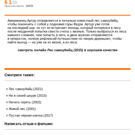
6.1
/10
Проголосовало:
18035
Американец Артур отправляется в печально известный лес самоубийц,
чтобы покончить с собой у подножия горы Фудзи. Артур уже готов
на последний шаг, но тут он встречает японца, который потерялся в лесу
после неудачной попытки свести счеты с жизнью. Только выбраться из леса
намного сложнее, чем попасть в него, и двое мужчин отправляются
в непростое, полное рефлексий путешествие по «морю деревьев», чтобы
найти выход — но уже не из жизни, а из леса.
смотреть онлайн Лес самоубийц (2015) в хорошем качестве
Смотрите также:
Лес самоубийц (2021)
Не в своей шкуре (2015)
Нечего терять (2002)
Живой лес (2001)
Пустая чёрная клетка (2017)
Написать отзыв о фильме: