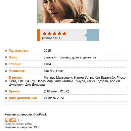
(голосов:
1
)
1
Год выхода:
2015
Жанр:
фэнтези, триллер, драма, детектив
ком.
Страна:
США
Режиссер:
Гас Ван Сент
В ролях:
Мэттью Макконахи, Наоми Уоттс, Кэн Ватанабэ, Риоко
Сета, Сиенна Тоу, Наоко Маршалл, Митико Томура, Юскэ Тодзава, Абе Ли
Цуненори, Джо Джирард
Время:
(110 мин. / 01:50)
Дата добавления:
21 июль 2024
Рейтинг по версии KinoPoisk:
6.853
/10
Проголосовало:
42582
Рейтинг по версии IMDb: