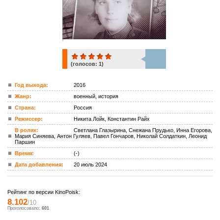
(голосов:
1
)
1
Год выхода:
2016
Жанр:
военный, история
ком.
Страна:
Россия
Режиссер:
Никита Лойк, Константин Райх
В ролях:
Светлана Глазырина, Снежана Прудько, Инна Егорова,
Мария Синяева, Антон Гуляев, Павел Гончаров, Николай Солдаткин, Леонид
Паршин
Время:
(-)
Дата добавления:
20 июль 2024
Рейтинг по версии KinoPoisk:
8.102
/10
Проголосовало:
601