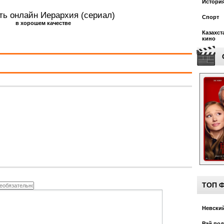
Истори
ть онлайн Иерархия (сериал)
Спорт
в хорошем качестве
Казахст
кино
ТОП 
Невский
Рай под