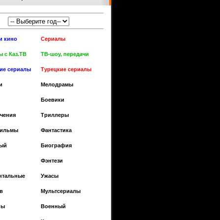
и кино
Сериалы
 с Каз.ТВ
ТВ-шоу, передачи
кие сериалы
Турецкие сериалы
и
Мелодрамы
Боевики
чения
Триллеры
фильмы
Фантастика
ый
Биография
Фэнтези
нтальные
Ужасы
в
Мультсериалы
ны
Военный