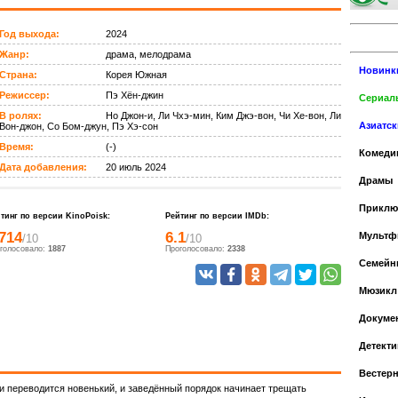
Год выхода:
2024
Жанр:
драма, мелодрама
Новинк
Страна:
Корея Южная
Режиссер:
Пэ Хён-джин
Сериалы
В ролях:
Но Джон-и, Ли Чхэ-мин, Ким Джэ-вон, Чи Хе-вон, Ли
Азиатс
Вон-джон, Со Бом-джун, Пэ Хэ-сон
Время:
(-)
Комеди
Дата добавления:
20 июль 2024
Драмы
Приклю
тинг по версии KinoPoisk:
Рейтинг по версии IMDb:
.714
6.1
Мульт
/10
/10
голосовало:
1887
Проголосовало:
2338
Cемейн
Мюзикл
Докуме
Детекти
Вестер
и переводится новенький, и заведённый порядок начинает трещать