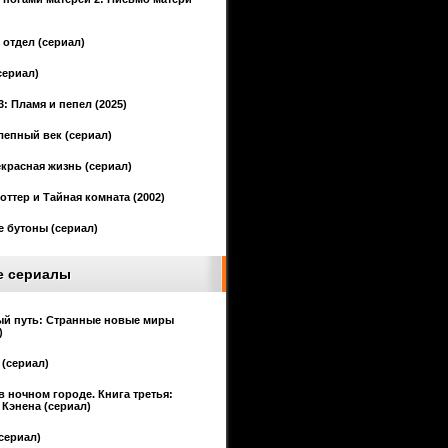
отдел (сериал)
сериал)
3: Пламя и пепел (2025)
епный век (сериал)
красная жизнь (сериал)
оттер и Тайная комната (2002)
 бутоны (сериал)
е сериалы
ый путь: Странные новые миры
)
(сериал)
в ночном городе. Книга третья:
Кэнена (сериал)
сериал)