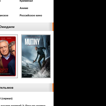
я
Криминал
Аниме
анское
Российское кино
Ожидаем
Фильмов
 (сериал)
 ногами матерей 2: Письмо матери