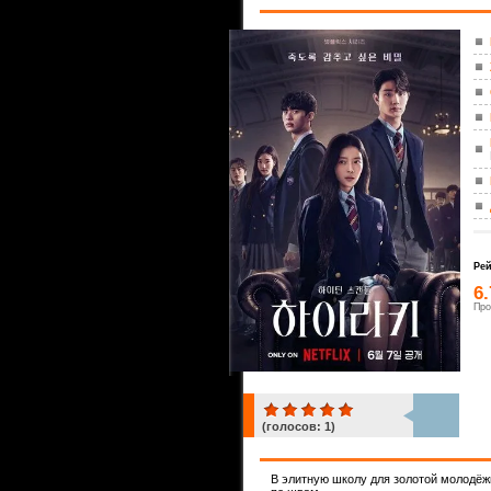
Рей
6
Про
(голосов:
1
)
1
В элитную школу для золотой молодёж