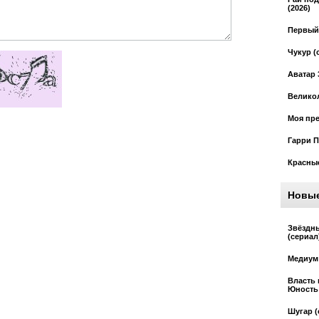
(2026)
Первый 
Чукур (
Аватар 
Великол
Моя пре
Гарри П
Красные
Новы
Звёздн
(сериал
Медиум 
Власть 
Юность 
Шугар (