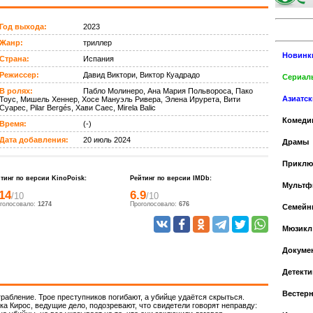
Год выхода:
2023
Жанр:
триллер
Новинк
Страна:
Испания
Режиссер:
Давид Виктори, Виктор Куадрадо
Сериалы
В ролях:
Пабло Молинеро, Ана Мария Польвороса, Пако
Азиатс
Тоус, Мишель Хеннер, Хосе Мануэль Ривера, Элена Ирурета, Вити
Суарес, Pilar Bergés, Хави Саес, Mirela Balic
Комеди
Время:
(-)
Дата добавления:
20 июль 2024
Драмы
Приклю
тинг по версии KinoPoisk:
Рейтинг по версии IMDb:
Мульт
14
6.9
/10
/10
голосовало:
1274
Проголосовало:
676
Cемейн
Мюзикл
Докуме
Детекти
Вестер
рабление. Трое преступников погибают, а убийце удаётся скрыться.
ка Кирос, ведущие дело, подозревают, что свидетели говорят неправду: