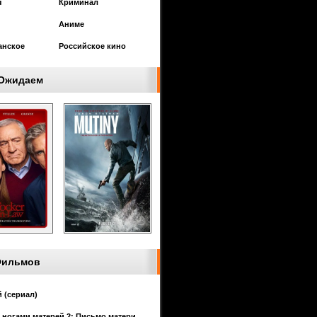
я
Криминал
Аниме
анское
Российское кино
Ожидаем
Фильмов
 (сериал)
 ногами матерей 2: Письмо матери