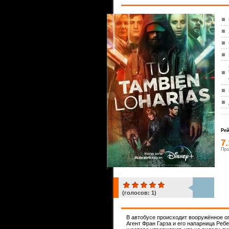
Рей
7.
Про
(голосов:
1
)
1
В автобусе происходит вооружённое ог
Агент Фран Гарза и его напарница Ребе