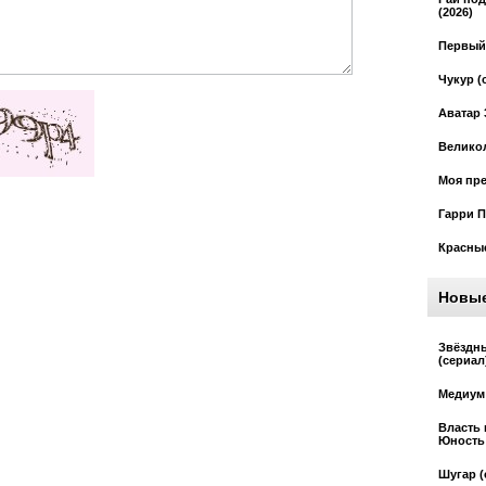
(2026)
Первый 
Чукур (
Аватар 
Великол
Моя пре
Гарри П
Красные
Новы
Звёздн
(сериал
Медиум 
Власть 
Юность 
Шугар (