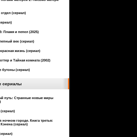
отдел (сериал)
сериал)
3: Пламя и пепел (2025)
епный век (сериал)
красная жизнь (сериал)
оттер и Тайная комната (2002)
 бутоны (сериал)
е сериалы
ый путь: Странные новые миры
)
(сериал)
в ночном городе. Книга третья:
Кэнена (сериал)
сериал)