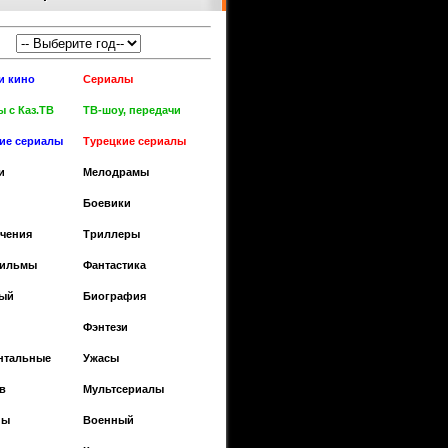
и кино
Сериалы
 с Каз.ТВ
ТВ-шоу, передачи
кие сериалы
Турецкие сериалы
и
Мелодрамы
Боевики
чения
Триллеры
фильмы
Фантастика
ый
Биография
Фэнтези
нтальные
Ужасы
в
Мультсериалы
ны
Военный