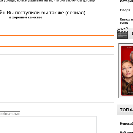
а убийцы, но все указывает на то, что они заключили договор
Истори
Спорт
йн Вы поступили бы так же (сериал)
в хорошем качестве
Казахст
кино
ТОП 
Невский
Рай под