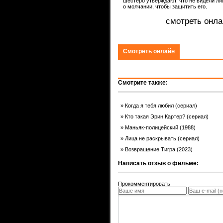
шестеро утверждают, что не видели лиц
ком.
о молчании, чтобы защитить его.
смотреть онла
Смотреть онлайн
Смотрите также:
Когда я тебя любил (сериал)
Кто такая Эрин Картер? (сериал)
Маньяк-полицейский (1988)
Лица не раскрывать (сериал)
Возвращение Тигра (2023)
Написать отзыв о фильме:
Прокомментировать