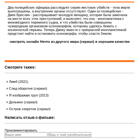
Два полицейских офицера расследуют серию жестоких убийств - тела жертв
выпотрошены, а внутренние органы отсутствуют. Один из полицейских -
Джек Бреслин - расспрашивает молодую женщину, которая была замечена
на месте всех этих преступлений, и выясняет, что она - инопланетянка с
межзвёздного тюремного судна, и что убийства были совершены
чужеродным организмом-ксеноморфом, которому удалось бежать с
космической тюрьмы. Теперь Джеку вместе с прекрасной инопланетянкой
предстоит найти и остановить ксеноморфа, чтобы спасти Землю.
смотреть онлайн Нечто из другого мира (сериал) в хорошем качестве
Смотрите также:
Лимб (2021)
След оборотня (сериал)
Я изображаю труп (2013)
Дольмен (сериал)
Остров секретов (сериал)
Написать отзыв о фильме:
Прокомментировать