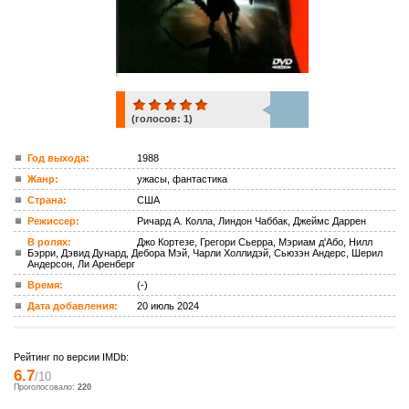
(голосов:
1
)
1
Год выхода:
1988
Жанр:
ужасы, фантастика
ком.
Страна:
США
Режиссер:
Ричард А. Колла, Линдон Чаббак, Джеймс Даррен
В ролях:
Джо Кортезе, Грегори Сьерра, Мэриам д'Або, Нилл
Бэрри, Дэвид Дунард, Дебора Мэй, Чарли Холлидэй, Сьюзэн Андерс, Шерил
Андерсон, Ли Аренберг
Время:
(-)
Дата добавления:
20 июль 2024
Рейтинг по версии IMDb:
6.7
/10
Проголосовало:
220