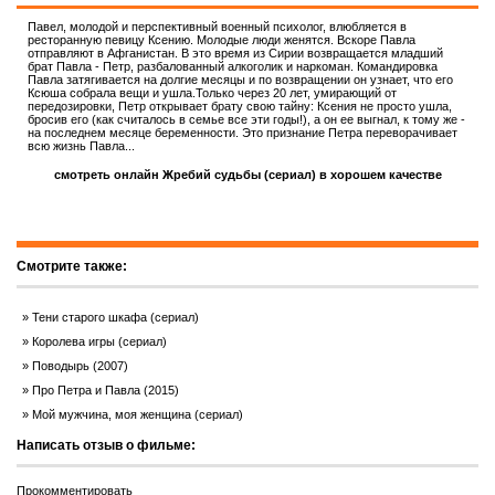
Павел, молодой и перспективный военный психолог, влюбляется в
ресторанную певицу Ксению. Молодые люди женятся. Вскоре Павла
отправляют в Афганистан. В это время из Сирии возвращается младший
брат Павла - Петр, разбалованный алкоголик и наркоман. Командировка
Павла затягивается на долгие месяцы и по возвращении он узнает, что его
Ксюша собрала вещи и ушла.Только через 20 лет, умирающий от
передозировки, Петр открывает брату свою тайну: Ксения не просто ушла,
бросив его (как считалось в семье все эти годы!), а он ее выгнал, к тому же -
на последнем месяце беременности. Это признание Петра переворачивает
всю жизнь Павла...
смотреть онлайн Жребий судьбы (сериал) в хорошем качестве
Смотрите также:
Тени старого шкафа (сериал)
Королева игры (сериал)
Поводырь (2007)
Про Петра и Павла (2015)
Мой мужчина, моя женщина (сериал)
Написать отзыв о фильме:
Прокомментировать