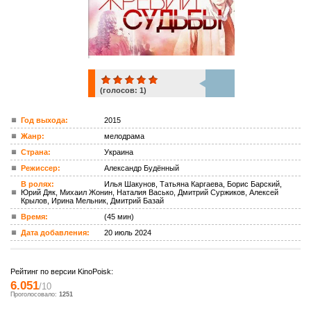
(голосов:
1
)
1
Год выхода:
2015
Жанр:
мелодрама
ком.
Страна:
Украина
Режиссер:
Александр Будённый
В ролях:
Илья Шакунов, Татьяна Каргаева, Борис Барский,
Юрий Дяк, Михаил Жонин, Наталия Васько, Дмитрий Суржиков, Алексей
Крылов, Ирина Мельник, Дмитрий Базай
Время:
(45 мин)
Дата добавления:
20 июль 2024
Рейтинг по версии KinoPoisk:
6.051
/10
Проголосовало:
1251