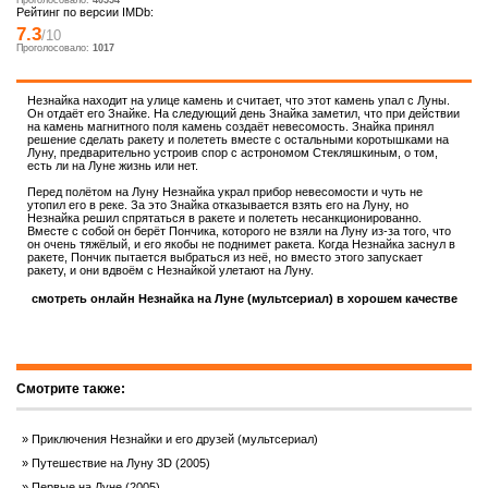
Проголосовало:
40554
Рейтинг по версии IMDb:
7.3
/10
Проголосовало:
1017
Незнайка находит на улице камень и считает, что этот камень упал с Луны.
Он отдаёт его Знайке. На следующий день Знайка заметил, что при действии
на камень магнитного поля камень создаёт невесомость. Знайка принял
решение сделать ракету и полететь вместе с остальными коротышками на
Луну, предварительно устроив спор с астрономом Стекляшкиным, о том,
есть ли на Луне жизнь или нет.
Перед полётом на Луну Незнайка украл прибор невесомости и чуть не
утопил его в реке. За это Знайка отказывается взять его на Луну, но
Незнайка решил спрятаться в ракете и полететь несанкционированно.
Вместе с собой он берёт Пончика, которого не взяли на Луну из-за того, что
он очень тяжёлый, и его якобы не поднимет ракета. Когда Незнайка заснул в
ракете, Пончик пытается выбраться из неё, но вместо этого запускает
ракету, и они вдвоём с Незнайкой улетают на Луну.
смотреть онлайн Незнайка на Луне (мультсериал) в хорошем качестве
Смотрите также:
Приключения Незнайки и его друзей (мультсериал)
Путешествие на Луну 3D (2005)
Первые на Луне (2005)