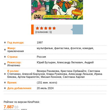
(голосов:
1
)
1
Год выхода:
1997
Жанр:
мультфильм, фантастика, фэнтези, комедия,
ком.
приключения
Страна:
Россия
Режиссер:
Юрий Бутырин, Александр Люткевич, Андрей
Игнатенко
В ролях:
Венера Рахимова, Кристина Орбакайте, Светлана
Степченко, Алексей Борзунов, Клара Румянова, Александр Леньков, Ирина
Бякова, Артем Карапетян, Михаил Кононов, Светлана Харлап
Время:
(151 мин. всего)
Дата добавления:
20 июль 2024
Рейтинг по версии KinoPoisk:
7.887
/10