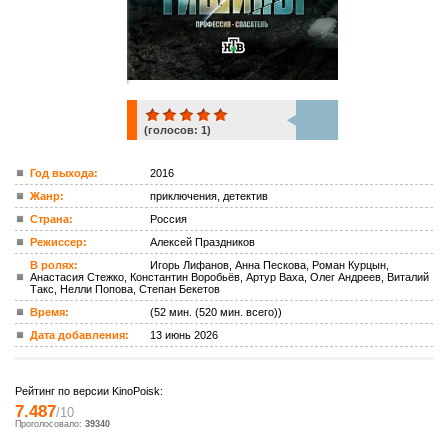
(голосов:
1
)
1
Год выхода:
2016
Жанр:
приключения, детектив
ком.
Страна:
Россия
Режиссер:
Алексей Праздников
В ролях:
Игорь Лифанов, Анна Пескова, Роман Курцын,
Анастасия Стежко, Константин Воробьёв, Артур Ваха, Олег Андреев, Виталий
Такс, Нелли Попова, Степан Бекетов
Время:
(52 мин. (520 мин. всего))
Дата добавления:
13 июнь 2026
Рейтинг по версии KinoPoisk:
7.487
/10
Проголосовало:
39340