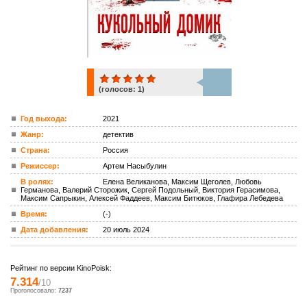
(голосов:
1
)
1
Год выхода:
2021
Жанр:
детектив
ком.
Страна:
Россия
Режиссер:
Артем Насыбулин
В ролях:
Елена Великанова, Максим Щеголев, Любовь
Германова, Валерий Сторожик, Сергей Подольный, Виктория Герасимова,
Максим Сапрыкин, Алексей Фаддеев, Максим Битюков, Глафира Лебедева
Время:
(-)
Дата добавления:
20 июль 2024
Рейтинг по версии KinoPoisk:
7.314
/10
Проголосовало:
7237