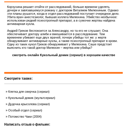
Корзухина решает отойти от расследований, больше времени уделять
дочери и завязавшемуся роману с доктором Виталием Милюхиным. Однако
эти планы рушатся, когда в отдел расследований поступает очередное дело.
Убита врач-анестезиолог, бывшая коллега Милюхина. Убийство необычное:
использован редкий психотропный препарат, а в сумочке жертвы найдена
антикварная кукла.
Андрей Греков беспокоится за Александру, но та его не слушает. Она
обеспечивает доктору алиби и вмешивается в расследование. Тем
временем убивают еще двух врачей, почерк убийцы тот же: у жертв
обнаруживают антикварные куклы, а также психотропный препарат в крови.
Одну из таких кукол Греков обнаруживает у Милюхина. Саше предстоит
выяснить кто такой доктор Милюхин – жертва или убийца?
смотреть онлайн Кукольный домик (сериал) в хорошем качестве
Смотрите также:
Клетка для сверчка (сериал)
Кукольный домик (мультсериал)
Дудочка крысолова (сериал)
Особый отдел (сериал)
Потомство Чаки (2004)
Написать отзыв о фильме: