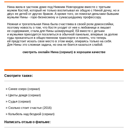
Нина жила в частном доме под Нижним Новгородом вместе с третьим
мужем Костей, который не только воспитывал их общую с Ниной дочку, но и
двух ее детей от других браков. А кроме того, он помогал деньгами бывшим
мужьям Нины - горе-бизнесмену и сумасшедшему профессору.
Нежная и трогательная Нина была счастлива в своей роли домохозяйки,
поэтому новость о том, что Костя уходит от нее к любовнице и лишает
ее содержания, стала для Нины шокирующей. Ей вместе с детьми
и мужьями приходится поселиться в обычной панельке, впервые за долгие
годы прокатиться в общественном транспорте и понять, что теперь
ей предстоит искать свое место в этом мире, опираясь только на себя.
Для Нины это сложная задача, но она не боится казаться слабой.
смотреть онлайн Нина (сериал) в хорошем качестве
Смотрите также:
Синее озеро (сериал)
Цветы дождя (сериал)
Судья (сериал)
Сколько стоит счастье (2016)
Колыбель над бездной (сериал)
Написать отзыв о фильме: