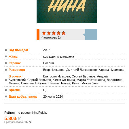
(голосов:
1
)
1
Год выхода:
2022
Жанр:
комедия, мелодрама
ком.
Страна:
Россия
Режиссер:
Егор Чичканов, Дмитрий Литвиненко, Карина Чувикова
В ролях:
Виктория Исакова, Сергей Бурунов, Андрей
Бурковский, Сергей Лавыгин, Юлия Хлынина, Марта Евстигнеева, Валентина
Ляпина, Савелий Албутов, Никита Патуев, Ренат Мухамбаев
Время:
(-)
Дата добавления:
20 июль 2024
Рейтинг по версии KinoPoisk:
5.803
/10
Проголосовало:
11774