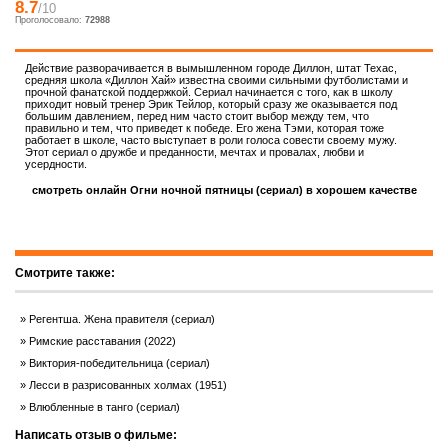
8.7
/10
Проголосовало:
72988
Действие разворачивается в вымышленном городе Диллон, штат Техас,
средняя школа «Диллон Хай» известна своими сильными футболистами и
прочной фанатской поддержкой. Сериал начинается с того, как в школу
приходит новый тренер Эрик Тейлор, который сразу же оказывается под
большим давлением, перед ним часто стоит выбор между тем, что
правильно и тем, что приведет к победе. Его жена Тэми, которая тоже
работает в школе, часто выступает в роли голоса совести своему мужу.
Этот сериал о дружбе и преданности, мечтах и провалах, любви и
усердности.
смотреть онлайн Огни ночной пятницы (сериал) в хорошем качестве
Смотрите также:
Регентша. Жена правителя (сериал)
Римские расставания (2022)
Виктория-победительница (сериал)
Лесси в разрисованных холмах (1951)
Влюбленные в танго (сериал)
Написать отзыв о фильме: