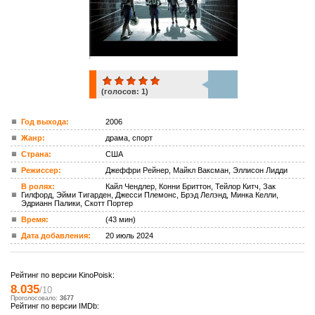
(голосов:
1
)
1
Год выхода:
2006
Жанр:
драма, спорт
ком.
Страна:
США
Режиссер:
Джеффри Рейнер, Майкл Ваксман, Эллисон Лидди
В ролях:
Кайл Чендлер, Конни Бриттон, Тейлор Китч, Зак
Гилфорд, Эйми Тигарден, Джесси Племонс, Брэд Лелэнд, Минка Келли,
Эдрианн Палики, Скотт Портер
Время:
(43 мин)
Дата добавления:
20 июль 2024
Рейтинг по версии KinoPoisk:
8.035
/10
Проголосовало:
3677
Рейтинг по версии IMDb: