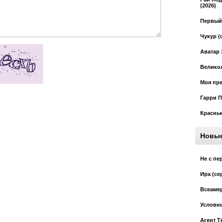
(2026)
Первый 
Чукур (
Аватар 
Великол
Моя пре
Гарри П
Красные
Новы
Не с пе
Ира (се
Всеамер
Условны
Агент Т