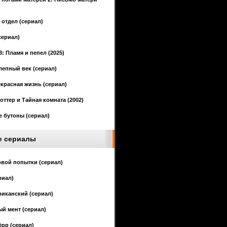
отдел (сериал)
сериал)
3: Пламя и пепел (2025)
епный век (сериал)
красная жизнь (сериал)
оттер и Тайная комната (2002)
 бутоны (сериал)
е сериалы
рвой попытки (сериал)
риал)
иканский (сериал)
й мент (сериал)
ёрр (сериал)