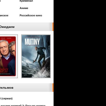
я
Криминал
Аниме
анское
Российское кино
Ожидаем
Фильмов
 (сериал)
 ногами матерей 2: Письмо матери