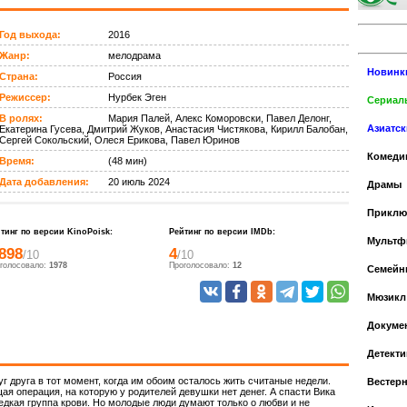
Год выхода:
2016
Жанр:
мелодрама
Новинк
Страна:
Россия
Режиссер:
Нурбек Эген
Сериалы
В ролях:
Мария Палей, Алекс Коморовски, Павел Делонг,
Азиатс
Екатерина Гусева, Дмитрий Жуков, Анастасия Чистякова, Кирилл Балобан,
Сергей Сокольский, Олеся Ерикова, Павел Юринов
Комеди
Время:
(48 мин)
Дата добавления:
20 июль 2024
Драмы
Приклю
тинг по версии KinoPoisk:
Рейтинг по версии IMDb:
Мульт
.898
4
/10
/10
голосовало:
1978
Проголосовало:
12
Cемейн
Мюзикл
Докуме
Детекти
уг друга в тот момент, когда им обоим осталось жить считаные недели.
Вестер
я операция, на которую у родителей девушки нет денег. А спасти Вика
редкая группа крови. Но молодые люди думают только о любви и не