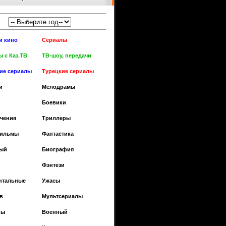
и кино
Сериалы
 с Каз.ТВ
ТВ-шоу, передачи
кие сериалы
Турецкие сериалы
и
Мелодрамы
Боевики
чения
Триллеры
фильмы
Фантастика
ый
Биография
Фэнтези
нтальные
Ужасы
в
Мультсериалы
ны
Военный