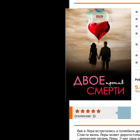
Рей
5
Про
(голосов:
1
)
1
Вик и Лера встретились и полюбили др
Спасти жизнь Леры может дорогостояща
- донорские органы Леры. У них одна 