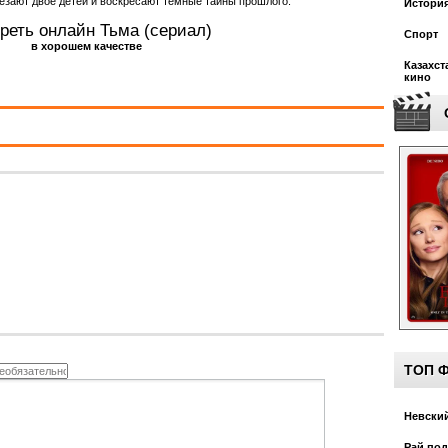
чезают двое детей и воскресают тёмные тайны прошлого.
Истори
реть онлайн Тьма (сериал)
Спорт
в хорошем качестве
Казахст
кино
ТОП 
Невский
Рай под