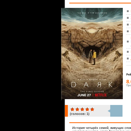
Рей
8
Про
(голосов:
1
)
1
История четырёх семей, живущих спок