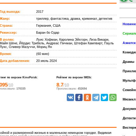
Год выхода:
2017
Жанр:
триллер, фантастика, драма, криминал, детектив
Новинк
Страна:
Германия, США
Режиссер:
Баран бо Одар
Сериалы
В ролях:
Луис Хофман, Каролина Эйхгорн, Лиза Викари,
Азиатс
Майя Шёне, Йёрдис Трибель, Андреас Пичман, Штефан Кампвирт, Пауль
Лукс, Оливер Мазуччи, Мориц Ян
Комеди
Время:
(60 мин)
Дата добавления:
20 июль 2024
Драмы
Приклю
тинг по версии KinoPoisk:
Рейтинг по версии IMDb:
Мульт
.095
8.7
/10
/10
голосовало:
170335
Проголосовало:
452694
Cемейн
Мюзикл
Докуме
Детекти
Вестер
ойной и размеренной жизнью в маленьком немецком городке. Видимая