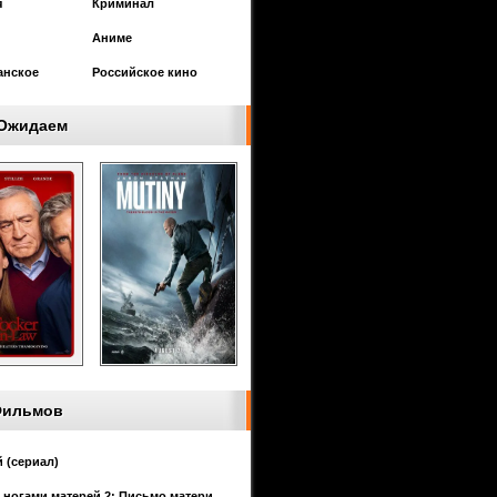
я
Криминал
Аниме
анское
Российское кино
Ожидаем
Фильмов
 (сериал)
 ногами матерей 2: Письмо матери