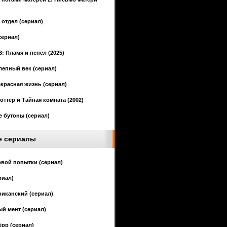
отдел (сериал)
сериал)
3: Пламя и пепел (2025)
епный век (сериал)
красная жизнь (сериал)
оттер и Тайная комната (2002)
 бутоны (сериал)
е сериалы
рвой попытки (сериал)
риал)
иканский (сериал)
й мент (сериал)
ёрр (сериал)