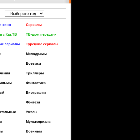
и кино
Сериалы
 с Каз.ТВ
ТВ-шоу, передачи
кие сериалы
Турецкие сериалы
и
Мелодрамы
Боевики
чения
Триллеры
фильмы
Фантастика
ый
Биография
Фэнтези
нтальные
Ужасы
в
Мультсериалы
ны
Военный