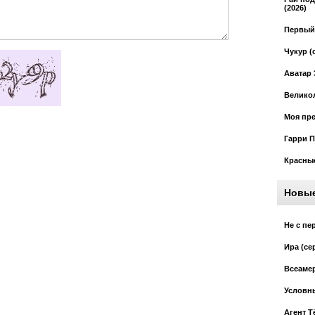
(2026)
Первый 
Чукур (
Аватар 
Великол
Моя пре
Гарри П
Красные
Новы
Не с пе
Ира (се
Всеамер
Условны
Агент Т