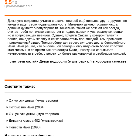
5.5
/10
Проголосовало:
5787
Детки уже подросли, учатся в школе, они всё ещё связаны друг с другом, но
каждый ищет свою индивидуальность. Мальчики думают о девочках, а
девочки думают о популярности. Анжелика, такая же важная как всегда,
считает себя не только экспертом в подростковых и ультрамодных вещах,
но и потрясающей певицей. Однако, трудяга Сьюзи, у которой талант к
пению, обходит Анжелику в ее желании стать поп-звездой. Тем временем,
прирожденный лидер Томми оберегает своего лучшего друга, беспокойного
Чаки. Чаки решил, что он большой зануда и ему надо быть более «плохим
мальчиком», в то время как его сестра Кими, никогда не испытывая
неуверенности в себе, становится более рискованной и свободомыслящей.
смотреть онлайн Детки подросли (мультсериал) в хорошем качестве
Смотрите также:
Ох уж эти детки! (мультсериал)
Потомство Чаки (2004)
Ох, уж эти детки! (мультсериал)
Детки из класса 402 (мультсериал)
Невеста Чаки (1998)
Написать отзыв о фильме: