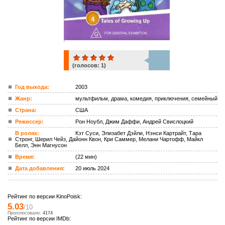
(голосов:
1
)
1
Год выхода:
2003
Жанр:
мультфильм, драма, комедия, приключения, семейный
ком.
Страна:
США
Режиссер:
Рон Ноубл, Джим Даффи, Андрей Свислоцкий
В ролях:
Кэт Суси, Элизабет Дэйли, Нэнси Картрайт, Тара
Стронг, Шерил Чейз, Дайонн Квон, Кри Саммер, Мелани Чартофф, Майкл
Белл, Энн Магнусон
Время:
(22 мин)
Дата добавления:
20 июль 2024
Рейтинг по версии KinoPoisk:
5.03
/10
Проголосовало:
4174
Рейтинг по версии IMDb: