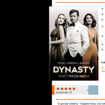
Рей
7
Про
(голосов:
1
)
1
В центре сюжета - Кэррингтоны, сост