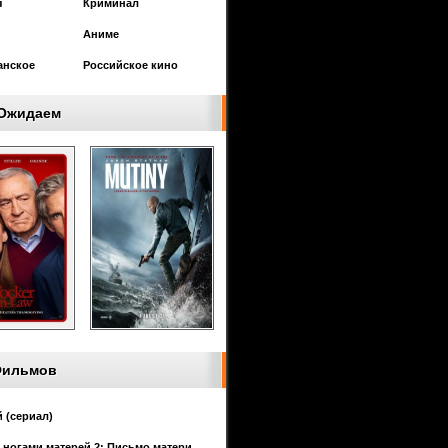
я
Криминал
Аниме
анское
Российское кино
Ожидаем
Фильмов
 (сериал)
 ногами матерей 2: Письмо матери