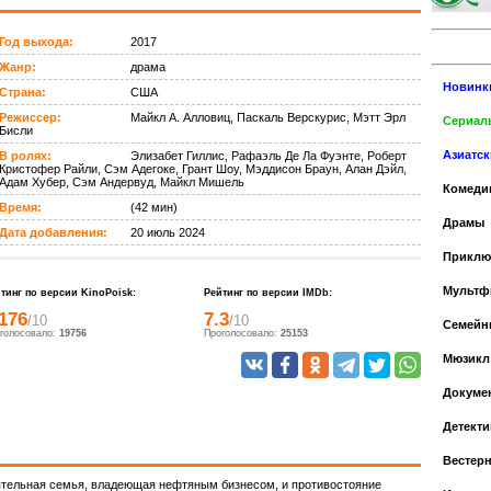
Год выхода:
2017
Жанр:
драма
Новинк
Страна:
США
Режиссер:
Майкл А. Алловиц, Паскаль Верскурис, Мэтт Эрл
Сериалы
Бисли
Азиатс
В ролях:
Элизабет Гиллис, Рафаэль Де Ла Фуэнте, Роберт
Кристофер Райли, Сэм Адегоке, Грант Шоу, Мэддисон Браун, Алан Дэйл,
Адам Хубер, Сэм Андервуд, Майкл Мишель
Комеди
Время:
(42 мин)
Драмы
Дата добавления:
20 июль 2024
Приклю
Мульт
тинг по версии KinoPoisk:
Рейтинг по версии IMDb:
.176
7.3
/10
/10
Cемейн
голосовало:
19756
Проголосовало:
25153
Мюзикл
Докуме
Детекти
Вестер
оятельная семья, владеющая нефтяным бизнесом, и противостояние