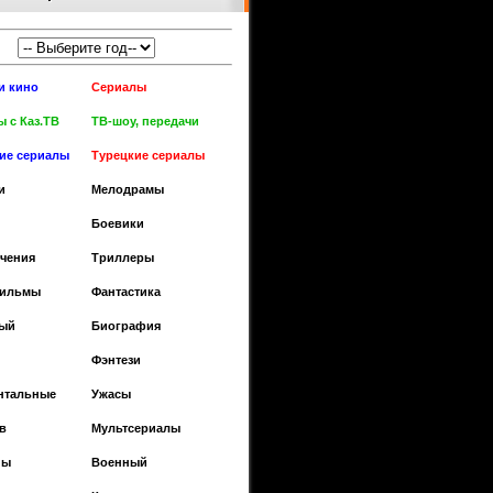
и кино
Сериалы
 с Каз.ТВ
ТВ-шоу, передачи
кие сериалы
Турецкие сериалы
и
Мелодрамы
Боевики
чения
Триллеры
фильмы
Фантастика
ый
Биография
Фэнтези
нтальные
Ужасы
в
Мультсериалы
ны
Военный