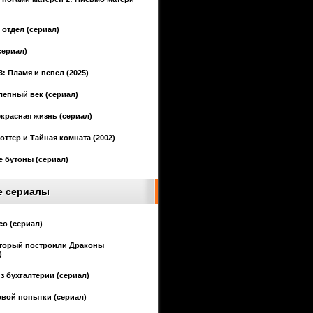
отдел (сериал)
сериал)
3: Пламя и пепел (2025)
епный век (сериал)
красная жизнь (сериал)
оттер и Тайная комната (2002)
 бутоны (сериал)
е сериалы
со (сериал)
оторый построили Драконы
)
з бухгалтерии (сериал)
рвой попытки (сериал)