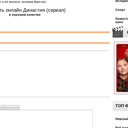
Истори
 и её мачехи, испанки Кристал.
ть онлайн Династия (сериал)
Спорт
в хорошем качестве
Казахст
кино
ТОП 
Невский
Рай под