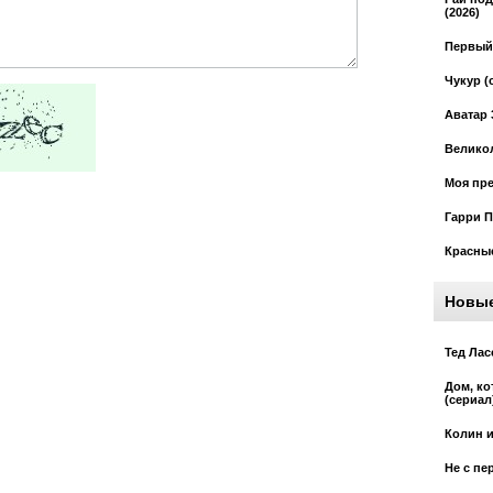
(2026)
Первый 
Чукур (
Аватар 
Великол
Моя пре
Гарри П
Красные
Новы
Тед Лас
Дом, к
(сериал
Колин и
Не с пе