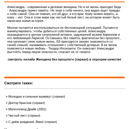
Александра - современная и деловая женщина. Но в ее жизнь приходит беда
- Александра теряет память. Не зная о себе ничего, она жадно ищет правды
о себе самой. Она не помнит, кто ей друг, а кто враг. Кому можно верить, а
кому – нет. Она в этом мире как чистый белый лист, на котором может быть
написана новая история.
Многие пытаются воспользоваться ее беспомощной ситуацией. Пытаются
манипулировать, чтобы добиться собственных целей. Александра
оказаывается в центре хитроумной интриги, задуманной мужем Кириллом и
его любовницей Ларисой. Оставшись без памяти, фактически без прошлого ,
она начинает свою новую жизнь. Ей приходится заново знакомиться со
своей семьей, налаживать отношения с собственной дочерью. В ее жизни
появляется новая любовь - Теодор Ипсиланти. Он помогает Александре
выстоять перед лицом опасности, спасает ее от смерти.
смотреть онлайн Женщина без прошлого (сериал) в хорошем качестве
Смотрите также:
Молодые и сильные выживут (сериал)
Доктор Краснов (сериал)
Малхолланд Драйв (2001)
Чистый лист (сериал)
С днём рождения, Вика! (сериал)