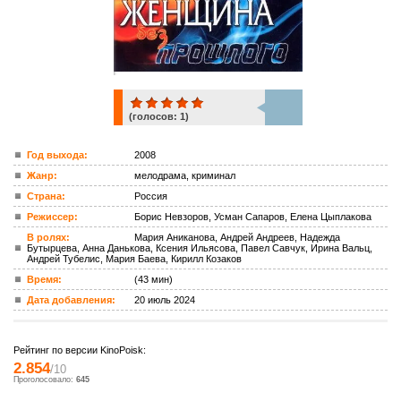
(голосов:
1
)
1
Год выхода:
2008
Жанр:
мелодрама, криминал
ком.
Страна:
Россия
Режиссер:
Борис Невзоров, Усман Сапаров, Елена Цыплакова
В ролях:
Мария Аниканова, Андрей Андреев, Надежда
Бутырцева, Анна Данькова, Ксения Ильясова, Павел Савчук, Ирина Вальц,
Андрей Тубелис, Мария Баева, Кирилл Козаков
Время:
(43 мин)
Дата добавления:
20 июль 2024
Рейтинг по версии KinoPoisk:
2.854
/10
Проголосовало:
645