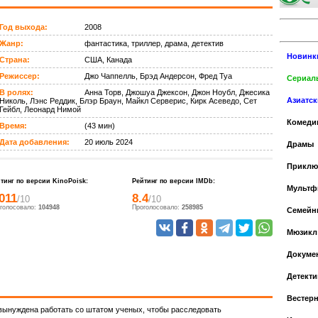
Год выхода:
2008
Жанр:
фантастика, триллер, драма, детектив
Новинк
Страна:
США, Канада
Режиссер:
Джо Чаппелль, Брэд Андерсон, Фред Туа
Сериалы
В ролях:
Анна Торв, Джошуа Джексон, Джон Ноубл, Джесика
Азиатс
Николь, Лэнс Реддик, Блэр Браун, Майкл Серверис, Кирк Асеведо, Сет
Гейбл, Леонард Нимой
Комеди
Время:
(43 мин)
Дата добавления:
20 июль 2024
Драмы
Приклю
тинг по версии KinoPoisk:
Рейтинг по версии IMDb:
Мульт
011
8.4
/10
/10
голосовало:
104948
Проголосовало:
258985
Cемейн
Мюзикл
Докуме
Детекти
Вестер
вынуждена работать со штатом ученых, чтобы расследовать