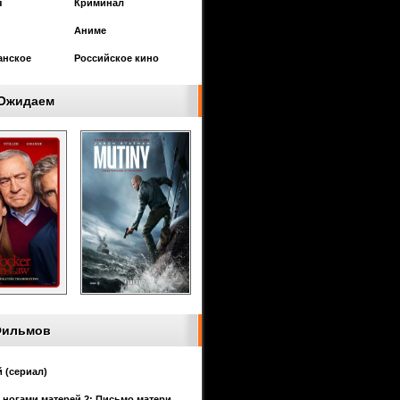
я
Криминал
Аниме
анское
Российское кино
Ожидаем
Фильмов
 (сериал)
 ногами матерей 2: Письмо матери