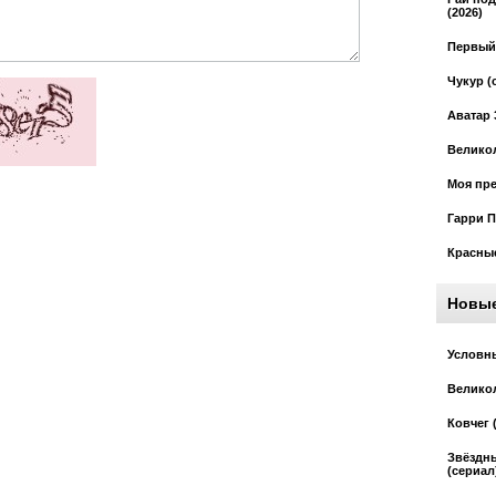
(2026)
Первый 
Чукур (
Аватар 
Великол
Моя пре
Гарри П
Красные
Новы
Условны
Великол
Ковчег 
Звёздн
(сериал