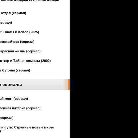
отдел (сериал)
сериал)
3: Пламя и пепел (2025)
епный век (сериал)
красная жизнь (сериал)
оттер и Тайная комната (2002)
 бутоны (сериал)
е сериалы
й мент (сериал)
епная пятёрка (сериал)
(сериал)
ый путь: Странные новые миры
)