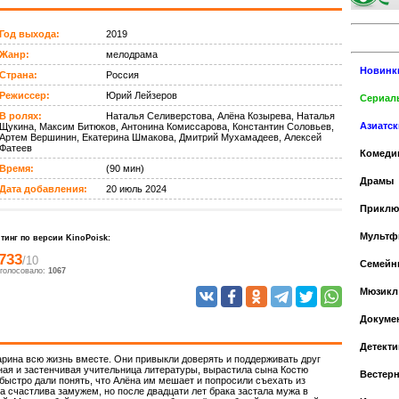
Год выхода:
2019
Жанр:
мелодрама
Новинк
Страна:
Россия
Режиссер:
Юрий Лейзеров
Сериалы
В ролях:
Наталья Селиверстова, Алёна Козырева, Наталья
Азиатс
Щукина, Максим Битюков, Антонина Комиссарова, Константин Соловьев,
Артем Вершинин, Екатерина Шмакова, Дмитрий Мухамадеев, Алексей
Фатеев
Комеди
Время:
(90 мин)
Драмы
Дата добавления:
20 июль 2024
Приклю
Мульт
тинг по версии KinoPoisk:
.733
/10
Cемейн
голосовало:
1067
Мюзикл
Докуме
Детекти
рина всю жизнь вместе. Они привыкли доверять и поддерживать друг
омная и застенчивая учительница литературы, вырастила сына Костю
Вестер
 быстро дали понять, что Алёна им мешает и попросили съехать из
 счастлива замужем, но после двадцати лет брака застала мужа в