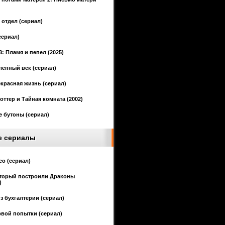
отдел (сериал)
сериал)
3: Пламя и пепел (2025)
епный век (сериал)
красная жизнь (сериал)
оттер и Тайная комната (2002)
 бутоны (сериал)
е сериалы
со (сериал)
оторый построили Драконы
)
з бухгалтерии (сериал)
рвой попытки (сериал)