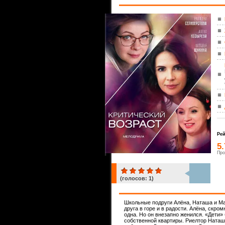
Рей
5
Про
(голосов:
1
)
1
Школьные подруги Алёна, Наташа и Ма
друга в горе и в радости. Алёна, скр
одна. Но он внезапно женился. «Дети»
ком.
собственной квартиры. Риелтор Наташа