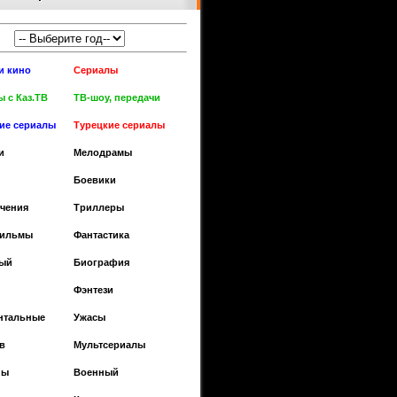
и кино
Сериалы
 с Каз.ТВ
ТВ-шоу, передачи
кие сериалы
Турецкие сериалы
и
Мелодрамы
Боевики
чения
Триллеры
фильмы
Фантастика
ый
Биография
Фэнтези
нтальные
Ужасы
в
Мультсериалы
ны
Военный