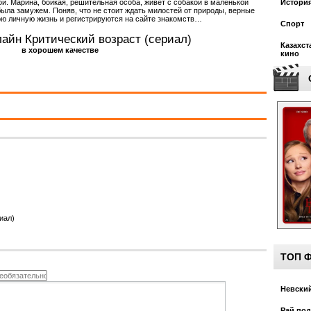
Истори
й. Марина, бойкая, решительная особа, живёт с собакой в маленькой
была замужем. Поняв, что не стоит ждать милостей от природы, верные
вою личную жизнь и регистрируются на сайте знакомств…
Спорт
лайн Критический возраст (сериал)
Казахст
в хорошем качестве
кино
иал)
ТОП 
Невский
Рай под