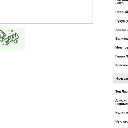
(2026)
Первый 
Чукур (
Аватар 
Великол
Моя пре
Гарри П
Красные
Новы
Тед Лас
Дом, к
(сериал
Колин и
Не с пе