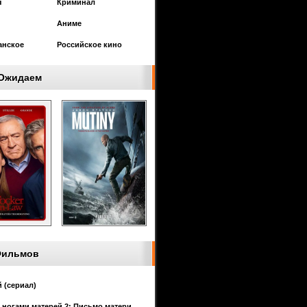
я
Криминал
Аниме
анское
Российское кино
Ожидаем
Фильмов
 (сериал)
 ногами матерей 2: Письмо матери