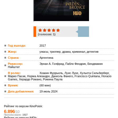
(голосов:
1
)
1
Год выхода:
2017
Жанр:
ужасы, триллер, драма, криминал, детектив
ком.
Страна:
Аргентина
Режиссер:
Эрнан А. Голфрид, Пабло Фендрик, Бенджамин
Найштат
В ролях:
Хоакин Фуррьель, Луис Луке, Хульета Сильберберг,
Марио Пасик, Норма Алеандро, Даниэль Фанего, Francisco Quintana, Horacio
Games, Херардо Романо, Ромина Паула
Время:
(60 мин)
Дата добавления:
19 июль 2024
Рейтинг по версии KinoPoisk:
6.896
/10
Проголосовало:
1927
Рейтинг по версии IMDb: