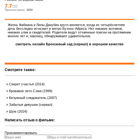
7.7
/10
Проголосовало:
1694
Жизнь Фабиана и Лилы Данубио круто меняется, когда их четырёхлетняя
дочь бесследно исчезает в метро Буэнос-Айреса. Нет никаких мотивов,
никаких улик и свидетелей. Родители ведут отчаянные поиски на протяжении
многих лет и, наконец, обнаруживают удивительное.
смотреть онлайн Бронзовый сад (сериал) в хорошем качестве
Смотрите также:
Секрет счастья (2014)
Кровавое лето Сэма (1999)
Безумный следователь (2007)
Забытые девушки (сериал)
Шум (2024)
Написать отзыв о фильме:
Прокомментировать